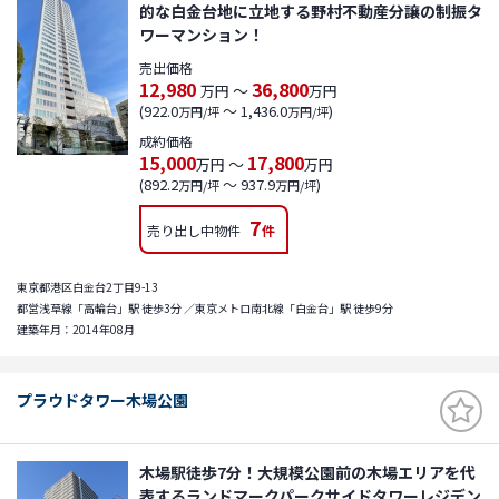
的な白金台地に立地する野村不動産分譲の制振タ
ワーマンション！
売出価格
12,980
36,800
～
万円
万円
(922.0
～ 1,436.0
)
万円/坪
万円/坪
成約価格
15,000
17,800
～
万円
万円
(892.2
～ 937.9
)
万円/坪
万円/坪
7
売り出し中物件
件
東京都港区白金台2丁目9-13
都営浅草線「高輪台」駅 徒歩3分 ／東京メトロ南北線「白金台」駅 徒歩9分
建築年月：2014年08月
プラウドタワー木場公園
木場駅徒歩7分！大規模公園前の木場エリアを代
表するランドマークパークサイドタワーレジデン