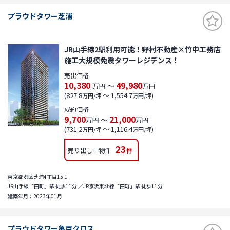
プラウドタワー芝浦
JR山手線2駅利用可能！野村不動産×竹中工務店
施工大規模免震タワーレジデンス！
売出価格
10,380
49,980
～
万円
万円
(827.8
～ 1,554.7
)
万円/坪
万円/坪
成約価格
9,700
21,000
～
万円
万円
(731.2
～ 1,116.4
)
万円/坪
万円/坪
23
売り出し中物件
件
東京都港区芝浦4丁目15-1
JR山手線「田町」駅 徒歩11分 ／JR京浜東北線「田町」駅 徒歩11分
建築年月：2023年01月
プラウドタワー亀戸クロス