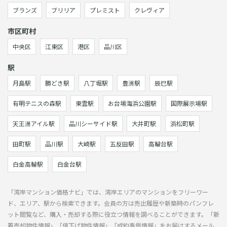
ブランズ
ブリリア
プレミスト
クレヴィア
市区町村
中央区
江東区
港区
品川区
駅
月島駅
勝どき駅
八丁堀駅
豊洲駅
辰巳駅
有明テニスの森駅
東雲駅
お台場海浜公園駅
国際展示場駅
天王洲アイル駅
品川シーサイド駅
大井町駅
浜松町駅
田町駅
品川駅
大崎駅
五反田駅
高輪台駅
白金高輪駅
白金台駅
「湾岸マンション価格ナビ」では、湾岸エリアのマンションをフリーワー
ド、エリア、駅から検索できます。会員の方は売出履歴や新築時のパンフレ
ット閲覧など、購入・売却する際に役立つ情報を調べることができます。「新
着売却物件情報」「値下げ物件情報」「成約事例情報」をお届けするメール