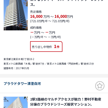
ス。
売出価格
16,000
16,000
～
万円
万円
(721.0
～ 721.0
)
万円/坪
万円/坪
成約価格
－
－
～
万円
万円
(－
～ －
)
万円/坪
万円/坪
1
売り出し中物件
件
東京都江東区木場3丁目18-2
東京メトロ東西線「木場」駅 徒歩7分 ／東京メトロ東西線「門前仲町」駅 徒歩15分
建築年月：2017年05月
プラウドタワー清澄白河
2駅3路線のマルチアクセスが魅力！野村不動産
分譲のプラウドシリーズ板状マンション。