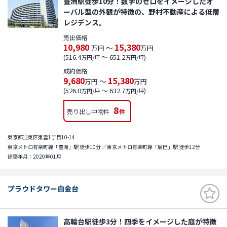
豊洲駅徒歩10分！数字のゼロをイメージしたオ
ーバル型の外観が特徴の、野村不動産による低層
レジデンス。
売出価格
10,980
15,380
～
万円
万円
(516.4
～ 651.2
)
万円/坪
万円/坪
成約価格
9,680
15,380
～
万円
万円
(526.0
～ 632.7
)
万円/坪
万円/坪
8
売り出し中物件
件
東京都江東区東雲1丁目10-14
東京メトロ有楽町線「豊洲」駅 徒歩10分 ／東京メトロ有楽町線「辰巳」駅 徒歩12分
建築年月：2020年01月
プラウドタワー白金台
高輪台駅徒歩3分！四季をイメージした庭が特徴