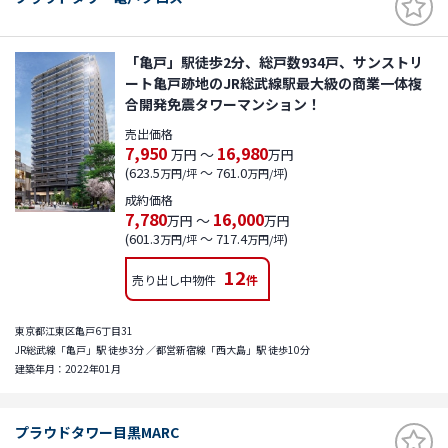
「亀戸」駅徒歩2分、総戸数934戸、サンストリ
ート亀戸跡地のJR総武線駅最大級の商業一体複
合開発免震タワーマンション！
売出価格
7,950
16,980
～
万円
万円
(623.5
～ 761.0
)
万円/坪
万円/坪
成約価格
7,780
16,000
～
万円
万円
(601.3
～ 717.4
)
万円/坪
万円/坪
12
売り出し中物件
件
東京都江東区亀戸6丁目31
JR総武線「亀戸」駅 徒歩3分 ／都営新宿線「西大島」駅 徒歩10分
建築年月：2022年01月
プラウドタワー目黒MARC