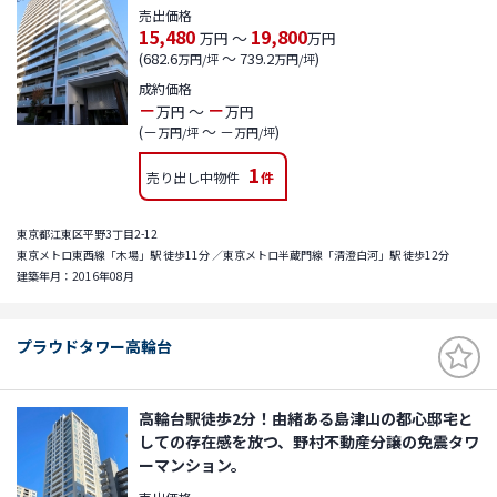
売出価格
15,480
19,800
～
万円
万円
(682.6
～ 739.2
)
万円/坪
万円/坪
成約価格
－
－
～
万円
万円
(－
～ －
)
万円/坪
万円/坪
1
売り出し中物件
件
東京都江東区平野3丁目2-12
東京メトロ東西線「木場」駅 徒歩11分 ／東京メトロ半蔵門線「清澄白河」駅 徒歩12分
建築年月：2016年08月
プラウドタワー高輪台
高輪台駅徒歩2分！由緒ある島津山の都心邸宅と
しての存在感を放つ、野村不動産分譲の免震タワ
ーマンション。