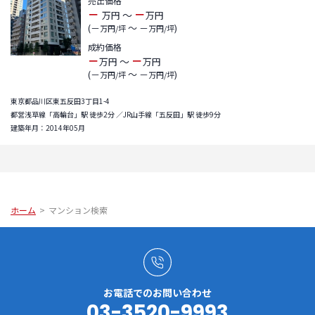
売出価格
－
－
～
万円
万円
(－
～ －
)
万円/坪
万円/坪
成約価格
－
－
～
万円
万円
(－
～ －
)
万円/坪
万円/坪
東京都品川区東五反田3丁目1-4
都営浅草線「高輪台」駅 徒歩2分 ／JR山手線「五反田」駅 徒歩9分
建築年月：2014年05月
ホーム
>
マンション検索
お電話でのお問い合わせ
03-3520-9993