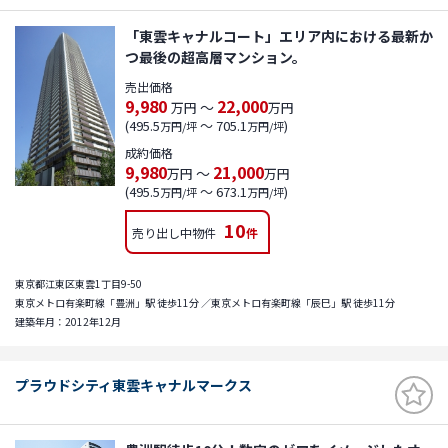
「東雲キャナルコート」エリア内における最新か
つ最後の超高層マンション。
売出価格
9,980
22,000
～
万円
万円
(495.5
～ 705.1
)
万円/坪
万円/坪
成約価格
9,980
21,000
～
万円
万円
(495.5
～ 673.1
)
万円/坪
万円/坪
10
売り出し中物件
件
東京都江東区東雲1丁目9-50
東京メトロ有楽町線「豊洲」駅 徒歩11分 ／東京メトロ有楽町線「辰巳」駅 徒歩11分
建築年月：2012年12月
プラウドシティ東雲キャナルマークス