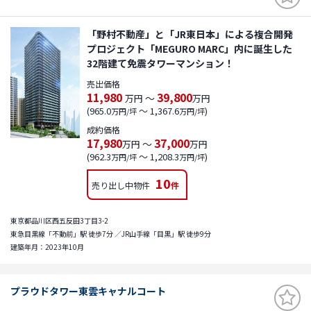
「野村不動産」と「JR東日本」による複合開発
プロジェクト「MEGURO MARC」内に誕生した
32階建て免震タワーマンション！
売出価格
11,980
39,800
～
万円
万円
(965.0
～ 1,367.6
)
万円/坪
万円/坪
成約価格
17,980
37,000
～
万円
万円
(962.3
～ 1,208.3
)
万円/坪
万円/坪
10
売り出し中物件
件
東京都品川区西五反田3丁目3-2
東急目黒線「不動前」駅 徒歩7分 ／JR山手線「目黒」駅 徒歩9分
建築年月：2023年10月
プラウドタワー東雲キャナルコート