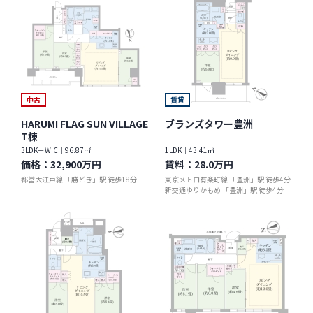
中古
賃貸
HARUMI FLAG SUN VILLAGE
ブランズタワー豊洲
T棟
3LDK＋WIC｜96.87㎡
1LDK｜43.41㎡
価格：
32,900万円
賃料：
28.0万円
都営大江戸線 「勝どき」駅 徒歩18分
東京メトロ有楽町線 「豊洲」駅 徒歩4分
新交通ゆりかもめ 「豊洲」駅 徒歩4分