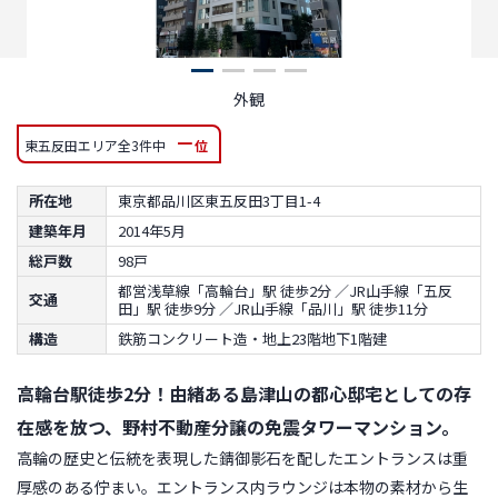
外観
－
東五反田エリア全3件中
位
所在地
東京都品川区東五反田3丁目1-4
建築年月
2014年5月
総戸数
98戸
都営浅草線「高輪台」駅 徒歩2分 ／JR山手線「五反
交通
田」駅 徒歩9分 ／JR山手線「品川」駅 徒歩11分
構造
鉄筋コンクリート造・地上23階地下1階建
高輪台駅徒歩2分！由緒ある島津山の都心邸宅としての存
在感を放つ、野村不動産分譲の免震タワーマンション。
高輪の歴史と伝統を表現した錆御影石を配したエントランスは重
厚感のある佇まい。エントランス内ラウンジは本物の素材から生