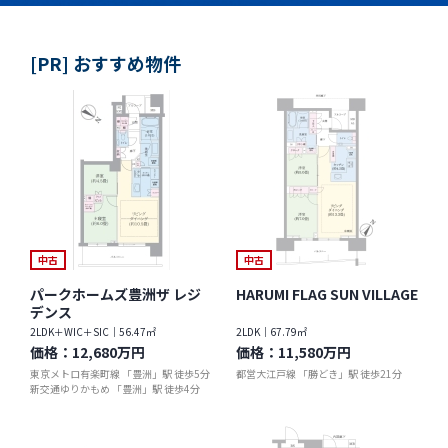
[PR] おすすめ物件
中古
中古
パークホームズ豊洲ザ レジ
HARUMI FLAG SUN VILLAGE
デンス
2LDK＋WIC＋SIC｜56.47㎡
2LDK｜67.79㎡
価格：
12,680万円
価格：
11,580万円
東京メトロ有楽町線 「豊洲」駅 徒歩5分
都営大江戸線 「勝どき」駅 徒歩21分
新交通ゆりかもめ 「豊洲」駅 徒歩4分