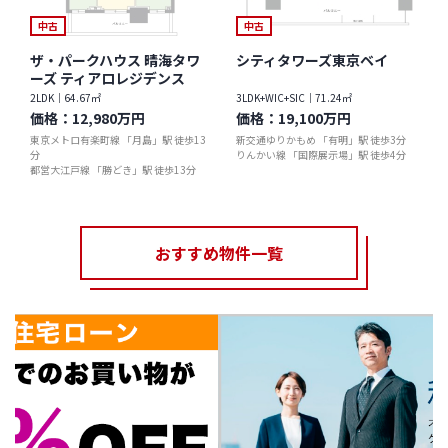
中古
中古
ザ・パークハウス 晴海タワ
シティタワーズ東京ベイ
ーズ ティアロレジデンス
2LDK｜64.67㎡
3LDK+WIC+SIC｜71.24㎡
価格：
12,980万円
価格：
19,100万円
東京メトロ有楽町線 「月島」駅 徒歩13
新交通ゆりかもめ 「有明」駅 徒歩3分
分
りんかい線 「国際展示場」駅 徒歩4分
都営大江戸線 「勝どき」駅 徒歩13分
おすすめ物件一覧