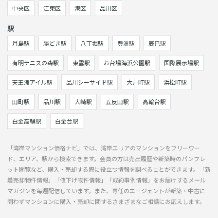
中央区
江東区
港区
品川区
駅
月島駅
勝どき駅
八丁堀駅
豊洲駅
辰巳駅
有明テニスの森駅
東雲駅
お台場海浜公園駅
国際展示場駅
天王洲アイル駅
品川シーサイド駅
大井町駅
浜松町駅
田町駅
品川駅
大崎駅
五反田駅
高輪台駅
白金高輪駅
白金台駅
「湾岸マンション価格ナビ」では、湾岸エリアのマンションをフリーワー
ド、エリア、駅から検索できます。会員の方は売出履歴や新築時のパンフレ
ット閲覧など、購入・売却する際に役立つ情報を調べることができます。「新
着売却物件情報」「値下げ物件情報」「成約事例情報」をお届けするメール
マガジンを毎週配信しています。また、専任のエージェントが新築・中古に
問わずマンションに購入・売却に関するさまざまなご相談にお応えします。