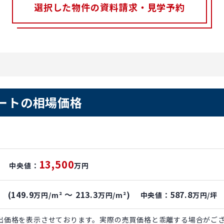
選択した物件の資料請求・見学予約
ートの相場価格
13,500
中央値：
万円
(149.9
～ 213.3
)
587.8
坪
万円/m²
万円/m²
中央値：
万円/坪
出価格を表示させております。実際の売買価格と乖離する場合がご