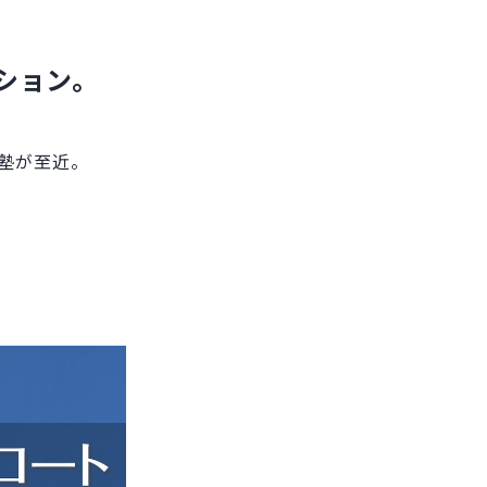
ション。
習塾が至近。