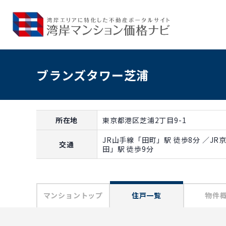
3LDK
3LDK
85A
85C
17
85.72m²
87.95m²
3LDK
3LDK
ブランズタワー芝浦
85A
85C
売出中住戸有り
売出中住戸
16
85.72m²
87.95m²
間取り: 3LDK
間取り: 3LD
専有面積: 85.72m²
専有面積: 87.9
3LDK
3LDK
85A
85C
所在地
東京都港区芝浦2丁目9-1
15
85.72m²
87.95m²
JR山手線「田町」駅 徒歩8分 ／J
交通
田」駅 徒歩9分
3LDK
3LDK
85A
85C
14
85.72m²
87.95m²
マンショントップ
住戸一覧
物件
3LDK
3LDK
85A
85C