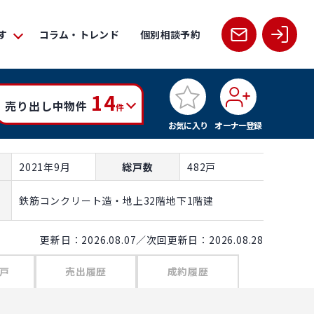
2LDK
2LDK
2LDK
す
コラム・トレンド
個別相談予約
55C
60B
65D
5.15m²
61.06m²
66.81m²
2LDK
2LDK
2LDK
14
65E
40C
40F
売り出し中物件
件
8.37m²
40.18m²
40.79m²
お気に入り
オーナー登録
3LDK
1LDK
1LDK
65E
40C
40F
2021年9月
総戸数
482戸
8.37m²
40.18m²
40.79m²
鉄筋コンクリート造・地上32階地下1階建
3LDK
1LDK
1LDK
65E
40C
40F
更新日：2026.08.07／次回更新日：2026.08.28
8.37m²
40.18m²
40.79m²
戸
売出履歴
成約履歴
3LDK
1LDK
1LDK
65E
40C
40F