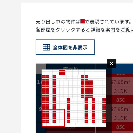
13
85.72m²
87.95m²
3LDK
3LDK
85A
85C
売り出し中の物件は
で表現されています
赤
12
85.72m²
87.95m²
各部屋をクリックすると詳細な案内をご覧
3LDK
3LDK
85A
85C
全体図を非表示
11
85.72m²
87.95m²
3LDK
3LDK
南西角
85A
85C
10
85.72m²
87.95m²
3LDK
3LDK
85A
85C
9
85.72m²
87.95m²
3LDK
3LDK
85A
85C