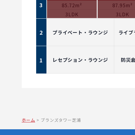
3
85.72m²
87.95m²
3LDK
3LDK
2
プライベート・ラウンジ
ライブ
1
レセプション・ラウンジ
防災
ホーム
>
ブランズタワー芝浦