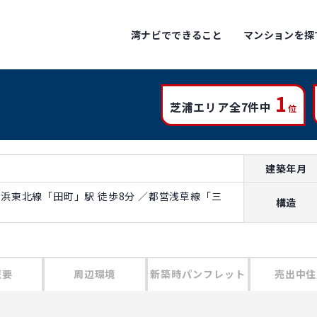
2LDK
3LDK
湾ナビでできること
マンションを探
65H
85B
69.80m²
85.77m²
5
2LDK
3LDK
1
65H
75A
芝浦エリア全7件中
位
有り
69.80m²
75.04m²
6
K
5m²
2LDK
3LDK
65H
75A
建築年月
69.80m²
75.04m²
6
R京浜東北線「田町」駅 徒歩8分 ／都営浅草線「三
構造
2LDK
3LDK
65H
75A
69.80m²
75.04m²
6
概要
周辺環境
新築時パンフレット
売出中住
2LDK
3LDK
65H
75A