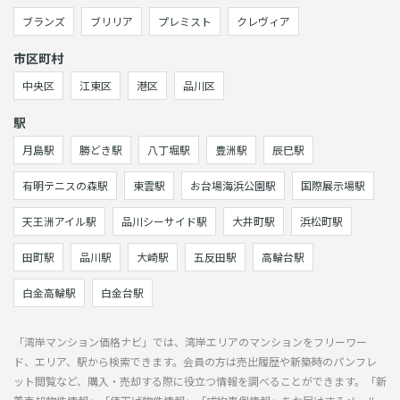
ブランズ
ブリリア
プレミスト
クレヴィア
市区町村
中央区
江東区
港区
品川区
駅
月島駅
勝どき駅
八丁堀駅
豊洲駅
辰巳駅
有明テニスの森駅
東雲駅
お台場海浜公園駅
国際展示場駅
天王洲アイル駅
品川シーサイド駅
大井町駅
浜松町駅
田町駅
品川駅
大崎駅
五反田駅
高輪台駅
白金高輪駅
白金台駅
「湾岸マンション価格ナビ」では、湾岸エリアのマンションをフリーワー
ド、エリア、駅から検索できます。会員の方は売出履歴や新築時のパンフレ
ット閲覧など、購入・売却する際に役立つ情報を調べることができます。「新