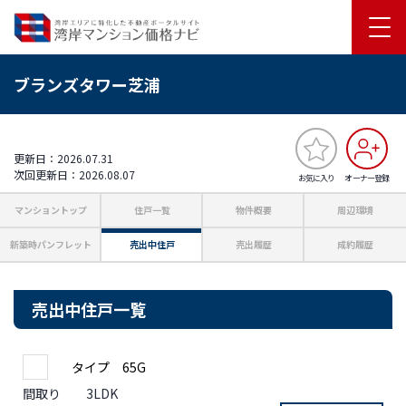
ブランズタワー芝浦
更新日：2026.07.31
次回更新日：2026.08.07
お気に入り
オーナー登録
マンショントップ
住戸一覧
物件概要
周辺環境
新築時パンフレット
売出中住戸
売出履歴
成約履歴
売出中住戸一覧
タイプ 65G
間取り
3LDK