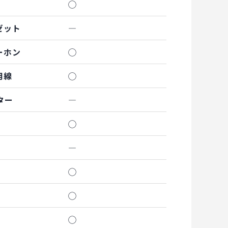
◯
ゼット
―
ーホン
◯
用線
◯
ター
―
◯
―
◯
◯
◯