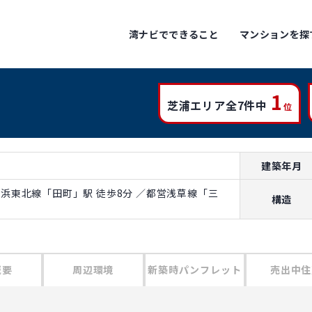
湾ナビでできること
マンションを探
1
芝浦エリア全7件中
位
建築年月
R京浜東北線「田町」駅 徒歩8分 ／都営浅草線「三
構造
概要
周辺環境
新築時パンフレット
売出中住