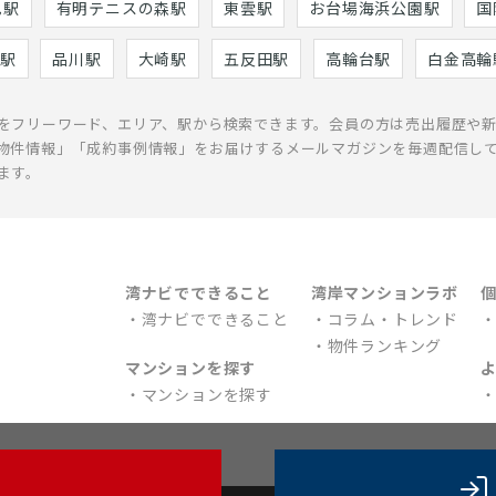
巳駅
有明テニスの森駅
東雲駅
お台場海浜公園駅
国
駅
品川駅
大崎駅
五反田駅
高輪台駅
白金高輪
をフリーワード、エリア、駅から検索できます。会員の方は売出履歴や
物件情報」「成約事例情報」をお届けするメールマガジンを毎週配信し
ます。
湾ナビでできること
湾岸マンションラボ
湾ナビでできること
コラム・トレンド
物件ランキング
マンションを探す
マンションを探す