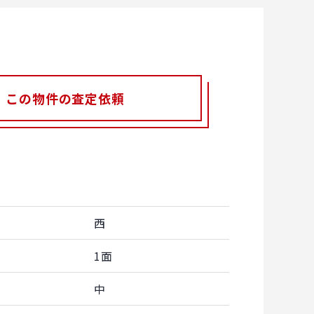
この物件の査定依頼
西
1面
中