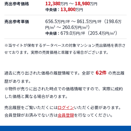
12,380
～
18,980
売出参考価格
万円
万円
13,800
中央値：
万円
656.5
～ 861.5
（198.6
売出参考単価
万円/坪
万円/坪
万
～ 260.6
）
円/m²
万円/m²
679.0
（205.4
）
中央値：
万円/坪
万円/m²
※当サイトが保有するデータベースの対象マンション売出価格を表示さ
せております。実際の売買価格と乖離する場合がございます。
62
件
過去に売り出された価格の履歴情報です。全部で
の売出履
歴があります。
※物件が売りに出された時点での価格情報ですので、実際に成約
した価格と異なる場合があります。
売出履歴をご覧いただくには
ログイン
いただく必要があります。
会員登録がお済みでない方は
会員登録
を行なってください。