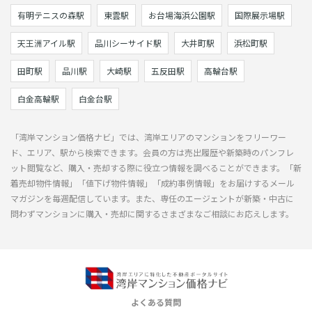
有明テニスの森駅
東雲駅
お台場海浜公園駅
国際展示場駅
天王洲アイル駅
品川シーサイド駅
大井町駅
浜松町駅
田町駅
品川駅
大崎駅
五反田駅
高輪台駅
白金高輪駅
白金台駅
「湾岸マンション価格ナビ」では、湾岸エリアのマンションをフリーワー
ド、エリア、駅から検索できます。会員の方は売出履歴や新築時のパンフレ
ット閲覧など、購入・売却する際に役立つ情報を調べることができます。「新
着売却物件情報」「値下げ物件情報」「成約事例情報」をお届けするメール
マガジンを毎週配信しています。また、専任のエージェントが新築・中古に
問わずマンションに購入・売却に関するさまざまなご相談にお応えします。
よくある質問