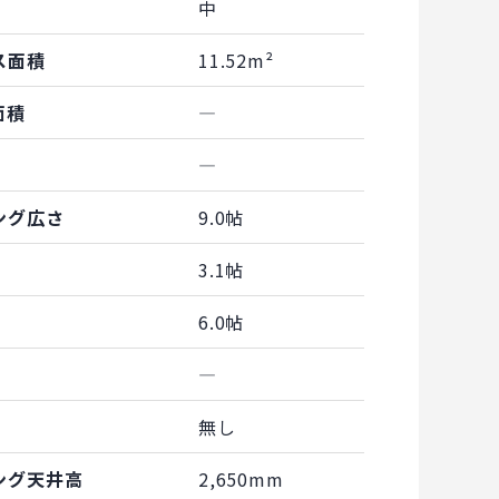
中
ス面積
11.52m²
面積
―
―
ング広さ
9.0帖
3.1帖
6.0帖
―
無し
ング天井高
2,650mm