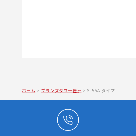
ホーム
>
ブランズタワー豊洲
>
S-55A タイプ