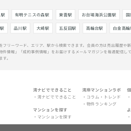
巳駅
有明テニスの森駅
東雲駅
お台場海浜公園駅
国
駅
品川駅
大崎駅
五反田駅
高輪台駅
白金高輪
をフリーワード、エリア、駅から検索できます。会員の方は売出履歴や
物件情報」「成約事例情報」をお届けするメールマガジンを毎週配信し
ます。
湾ナビでできること
湾岸マンションラボ
湾ナビでできること
コラム・トレンド
物件ランキング
マンションを探す
マンションを探す