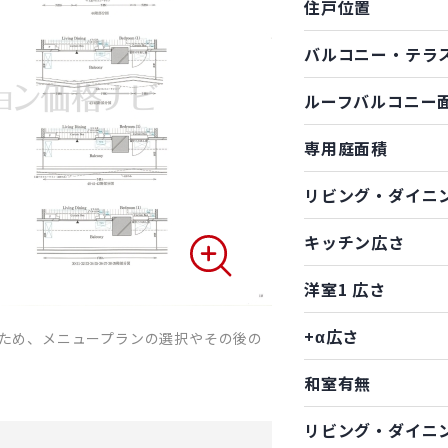
住戸位置
バルコニー・テラ
ルーフバルコニー
専用庭面積
リビング・ダイニ
キッチン広さ
洋室1 広さ
+α広さ
ため、メニュープランの選択やその後の
和室有無
リビング・ダイニ