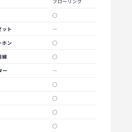
フローリング
◯
ゼット
―
ーホン
◯
用線
◯
ター
―
◯
◯
◯
◯