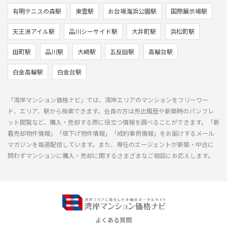
有明テニスの森駅
東雲駅
お台場海浜公園駅
国際展示場駅
天王洲アイル駅
品川シーサイド駅
大井町駅
浜松町駅
田町駅
品川駅
大崎駅
五反田駅
高輪台駅
白金高輪駅
白金台駅
「湾岸マンション価格ナビ」では、湾岸エリアのマンションをフリーワー
ド、エリア、駅から検索できます。会員の方は売出履歴や新築時のパンフレ
ット閲覧など、購入・売却する際に役立つ情報を調べることができます。「新
着売却物件情報」「値下げ物件情報」「成約事例情報」をお届けするメール
マガジンを毎週配信しています。また、専任のエージェントが新築・中古に
問わずマンションに購入・売却に関するさまざまなご相談にお応えします。
よくある質問