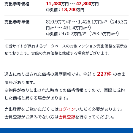
11,480
～
42,800
売出参考価格
万円
万円
18,200
中央値：
万円
810.9
～ 1,426.1
（245.3
売出参考単価
万円/坪
万円/坪
万
～ 431.4
）
円/m²
万円/m²
970.2
（293.5
）
中央値：
万円/坪
万円/m²
※当サイトが保有するデータベースの対象マンション売出価格を表示さ
せております。実際の売買価格と乖離する場合がございます。
227
件
過去に売り出された価格の履歴情報です。全部で
の売出
履歴があります。
※物件が売りに出された時点での価格情報ですので、実際に成約
した価格と異なる場合があります。
売出履歴をご覧いただくには
ログイン
いただく必要があります。
会員登録がお済みでない方は
会員登録
を行なってください。