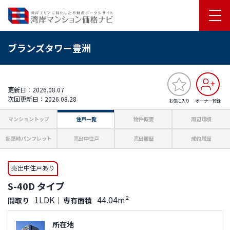
ブランズタワー豊洲
更新日：2026.08.07
次回更新日：2026.08.28
お気に入り
オーナー登録
マンショントップ
住戸一覧
物件概要
周辺環境
新築時パンフレット
売出中住戸
売出履歴
成約履歴
売出中住戸あり
S-40D タイプ
1LDK
44.04m²
間取り
｜
専有面積
所在地