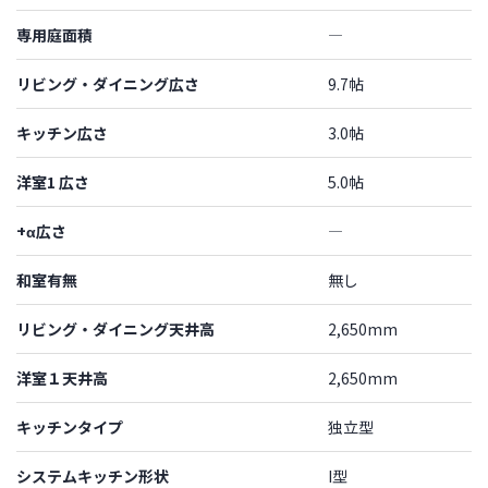
専用庭面積
―
リビング・ダイニング広さ
9.7帖
キッチン広さ
3.0帖
洋室1 広さ
5.0帖
+α広さ
―
和室有無
無し
リビング・ダイニング天井高
2,650mm
洋室１天井高
2,650mm
キッチンタイプ
独立型
システムキッチン形状
I型