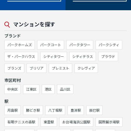
マンションを探す
ブランド
パークホームズ
パークコート
パークタワー
パークシティ
ザ・パークハウス
シティタワー
シティテラス
プラウド
ブランズ
ブリリア
プレミスト
クレヴィア
市区町村
中央区
江東区
港区
品川区
駅
月島駅
勝どき駅
八丁堀駅
豊洲駅
辰巳駅
有明テニスの森駅
東雲駅
お台場海浜公園駅
国際展示場駅