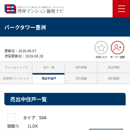
パークタワー豊洲
更新日：2026.08.07
次回更新日：2026.08.28
お気に入り
オーナー登録
マンショントップ
住戸一覧
物件概要
周辺環境
新築時パンフレット
売出中住戸
売出履歴
成約履歴
売出中住戸一覧
タイプ 50A
間取り
1LDK