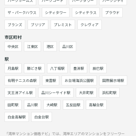
パークホームズ
パークコート
パークタワー
パークシティ
ザ・パークハウス
シティタワー
シティテラス
プラウド
ブランズ
ブリリア
プレミスト
クレヴィア
市区町村
中央区
江東区
港区
品川区
駅
月島駅
勝どき駅
八丁堀駅
豊洲駅
辰巳駅
有明テニスの森駅
東雲駅
お台場海浜公園駅
国際展示場駅
天王洲アイル駅
品川シーサイド駅
大井町駅
浜松町駅
田町駅
品川駅
大崎駅
五反田駅
高輪台駅
白金高輪駅
白金台駅
「湾岸マンション価格ナビ」では、湾岸エリアのマンションをフリーワー