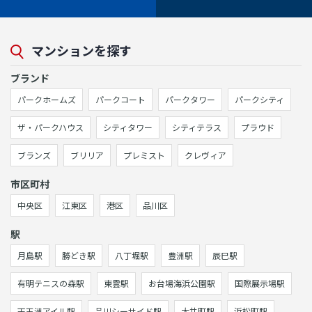
マンションを探す
ブランド
パークホームズ
パークコート
パークタワー
パークシティ
ザ・パークハウス
シティタワー
シティテラス
プラウド
ブランズ
ブリリア
プレミスト
クレヴィア
市区町村
中央区
江東区
港区
品川区
駅
月島駅
勝どき駅
八丁堀駅
豊洲駅
辰巳駅
有明テニスの森駅
東雲駅
お台場海浜公園駅
国際展示場駅
天王洲アイル駅
品川シーサイド駅
大井町駅
浜松町駅