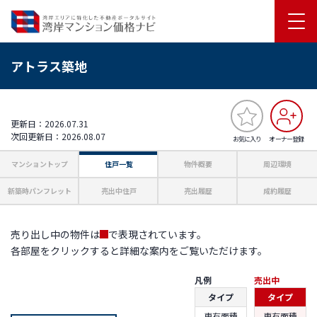
アトラス築地
更新日：2026.07.31
次回更新日：2026.08.07
お気に入り
オーナー登録
マンショントップ
住戸一覧
物件概要
周辺環境
新築時パンフレット
売出中住戸
売出履歴
成約履歴
売り出し中の物件は
で表現されています。
赤
各部屋をクリックすると詳細な案内をご覧いただけます。
A
B
11
71.93m²
60.05m²
凡例
売出中
3LDK
2LDK
タイプ
タイプ
専有面積
専有面積