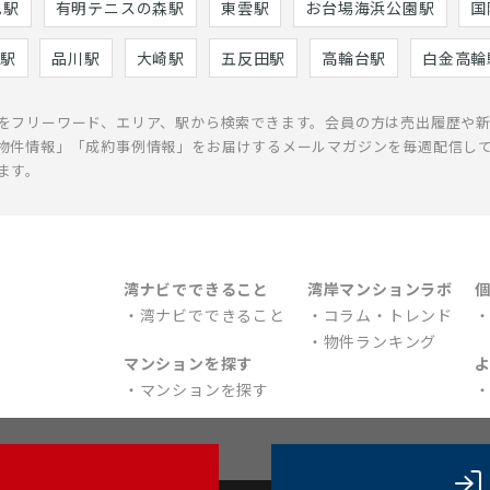
巳駅
有明テニスの森駅
東雲駅
お台場海浜公園駅
国
駅
品川駅
大崎駅
五反田駅
高輪台駅
白金高輪
をフリーワード、エリア、駅から検索できます。会員の方は売出履歴や
物件情報」「成約事例情報」をお届けするメールマガジンを毎週配信し
ます。
湾ナビでできること
湾岸マンションラボ
湾ナビでできること
コラム・トレンド
物件ランキング
マンションを探す
マンションを探す