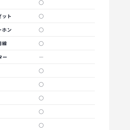
◯
ゼット
◯
ーホン
◯
用線
◯
ター
―
◯
◯
◯
◯
◯