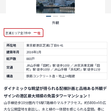
外観
－
芝浦エリア全7件中
位
所在地
東京都港区芝浦1丁目6-41
建築年月
2016年1月
総戸数
883戸
JR山手線「田町」駅 徒歩10分 ／JR京浜東北線「田
交通
町」駅 徒歩10分 ／JR山手線「浜松町」駅 徒歩11分
構造
鉄筋コンクリート造・地上34階建
ダイナミックな眺望が得られる配棟計画と品格ある外観デ
ザインの港区最大規模の免震タワーマンション！
山手線徒歩10分圏内で6駅7路線のマルチアクセス。約5800㎡の広
大な公開空地を創出し、水と緑の一体間を感じられる空間。春に