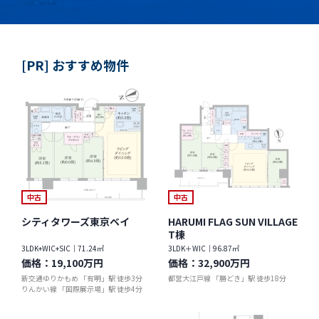
[PR] おすすめ物件
中古
中古
シティタワーズ東京ベイ
HARUMI FLAG SUN VILLAGE
T棟
3LDK+WIC+SIC｜71.24㎡
3LDK＋WIC｜96.87㎡
価格：
19,100万円
価格：
32,900万円
新交通ゆりかもめ 「有明」駅 徒歩3分
都営大江戸線 「勝どき」駅 徒歩18分
りんかい線 「国際展示場」駅 徒歩4分