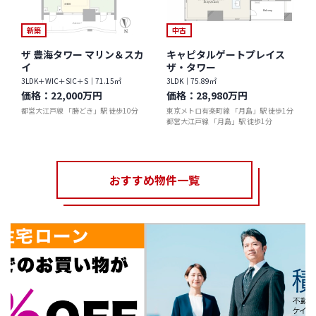
新築
中古
ザ 豊海タワー マリン＆スカ
キャピタルゲートプレイス
イ
ザ・タワー
3LDK＋WIC＋SIC＋S｜71.15㎡
3LDK｜75.89㎡
価格：
22,000万円
価格：
28,980万円
都営大江戸線 「勝どき」駅 徒歩10分
東京メトロ有楽町線 「月島」駅 徒歩1分
都営大江戸線 「月島」駅 徒歩1分
おすすめ物件一覧