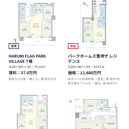
賃貸
中古
HARUMI FLAG PARK
パークホームズ豊洲ザ レジ
VILLAGE T棟
デンス
3LDK＋WIC＋SIC｜70.14㎡
2LDK＋WIC＋SIC｜56.47㎡
賃料：
37.0万円
価格：
12,680万円
都営大江戸線 「勝どき」駅 徒歩18分
東京メトロ有楽町線 「豊洲」駅 徒歩5分
新交通ゆりかもめ 「豊洲」駅 徒歩4分