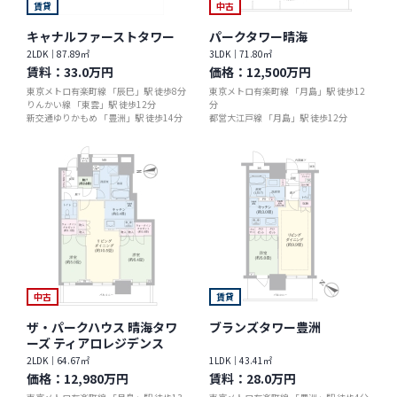
賃貸
中古
キャナルファーストタワー
パークタワー晴海
2LDK｜87.89㎡
3LDK｜71.80㎡
賃料：
33.0万円
価格：
12,500万円
東京メトロ有楽町線 「辰巳」駅 徒歩8分
東京メトロ有楽町線 「月島」駅 徒歩12
りんかい線 「東雲」駅 徒歩12分
分
新交通ゆりかもめ 「豊洲」駅 徒歩14分
都営大江戸線 「月島」駅 徒歩12分
中古
賃貸
ザ・パークハウス 晴海タワ
ブランズタワー豊洲
ーズ ティアロレジデンス
2LDK｜64.67㎡
1LDK｜43.41㎡
価格：
12,980万円
賃料：
28.0万円