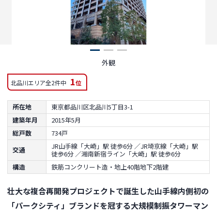
外観
1
北品川エリア全2件中
位
所在地
東京都品川区北品川5丁目3-1
建築年月
2015年5月
総戸数
734戸
JR山手線「大崎」駅 徒歩6分 ／JR埼京線「大崎」駅
交通
徒歩6分 ／湘南新宿ライン「大崎」駅 徒歩6分
構造
鉄筋コンクリート造・地上40階地下2階建
壮大な複合再開発プロジェクトで誕生した山手線内側初の
「パークシティ」ブランドを冠する大規模制振タワーマン