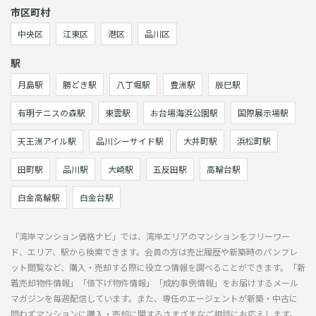
市区町村
中央区
江東区
港区
品川区
駅
月島駅
勝どき駅
八丁堀駅
豊洲駅
辰巳駅
有明テニスの森駅
東雲駅
お台場海浜公園駅
国際展示場駅
天王洲アイル駅
品川シーサイド駅
大井町駅
浜松町駅
田町駅
品川駅
大崎駅
五反田駅
高輪台駅
白金高輪駅
白金台駅
「湾岸マンション価格ナビ」では、湾岸エリアのマンションをフリーワー
ド、エリア、駅から検索できます。会員の方は売出履歴や新築時のパンフレ
ット閲覧など、購入・売却する際に役立つ情報を調べることができます。「新
着売却物件情報」「値下げ物件情報」「成約事例情報」をお届けするメール
マガジンを毎週配信しています。また、専任のエージェントが新築・中古に
問わずマンションに購入・売却に関するさまざまなご相談にお応えします。