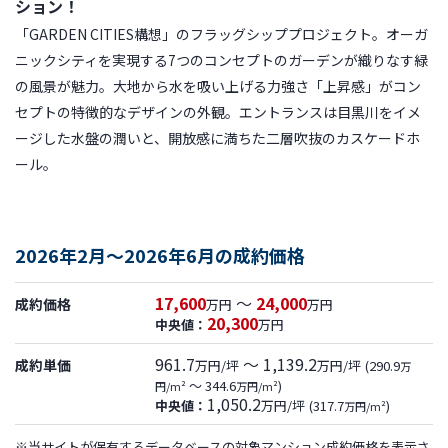
ション！
「GARDEN CITIES構想」のフラッグシッププロジェクト。オーガ
ニックシティを実現する7つのコンセプトのガーデンが織りなす緑
の風景が魅力。大地から水を吸い上げる力強さ「上昇感」がコン
セプトの特徴的なデザインの外観。エントランスは目黒川をイメ
ージした水盤の潤いと、開放感に満ちた二層吹抜のカスケードホ
ール。
2026年2月～2026年6月の成約価格
17,600
～
24,000
成約価格
万円
万円
20,300
中央値：
万円
961.7
～ 1,139.2
成約単価
万円/坪
万円/坪
(290.9
万
～ 344.6
)
円/m²
万円/m²
1,050.2
中央値：
万円/坪
(317.7
)
万円/m²
※当サイトが保有するデータベースの対象マンション成約価格を表示さ