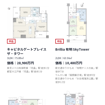
中古
中古
キャピタルゲートプレイス
Brillia 有明 SkyTower
ザ・タワー
3LDK｜75.89㎡
2LDK｜63.56㎡
価格：
28,980万円
価格：
10,480万円
東京メトロ有楽町線 「月島」駅 徒歩1分
新交通ゆりかもめ 「有明テニスの森」駅
都営大江戸線 「月島」駅 徒歩1分
徒歩7分
りんかい線 「国際展示場」駅 徒歩9分
新交通ゆりかもめ 「お台場海浜公園」駅
徒歩12分