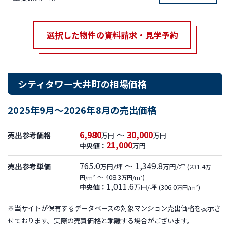
選択した物件の資料請求・見学予約
シティタワー大井町の相場価格
2025年9月～2026年8月の売出価格
6,980
～
30,000
売出参考価格
万円
万円
21,000
中央値：
万円
765.0
～ 1,349.8
売出参考単価
万円/坪
万円/坪
(231.4
万
～ 408.3
)
円/m²
万円/m²
1,011.6
中央値：
万円/坪
(306.0
)
万円/m²
※当サイトが保有するデータベースの対象マンション売出価格を表示さ
せております。実際の売買価格と乖離する場合がございます。