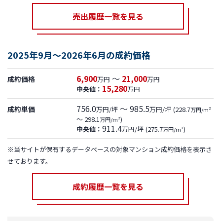
売出履歴一覧を見る
2025年9月～2026年6月の成約価格
6,900
～
21,000
成約価格
万円
万円
15,280
中央値：
万円
756.0
～ 985.5
成約単価
万円/坪
万円/坪
(228.7
万円/m²
～ 298.1
)
万円/m²
911.4
中央値：
万円/坪
(275.7
)
万円/m²
※当サイトが保有するデータベースの対象マンション成約価格を表示さ
せております。
成約履歴一覧を見る