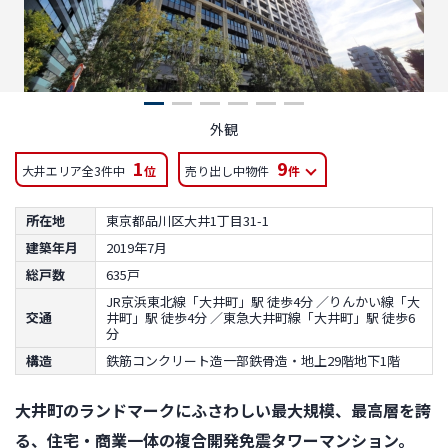
外観
1
9
大井エリア全3件中
位
売り出し中物件
件
所在地
東京都品川区大井1丁目31-1
建築年月
2019年7月
総戸数
635戸
JR京浜東北線「大井町」駅 徒歩4分 ／りんかい線「大
交通
井町」駅 徒歩4分 ／東急大井町線「大井町」駅 徒歩6
分
構造
鉄筋コンクリート造一部鉄骨造・地上29階地下1階
大井町のランドマークにふさわしい最大規模、最高層を誇
る、住宅・商業一体の複合開発免震タワーマンション。