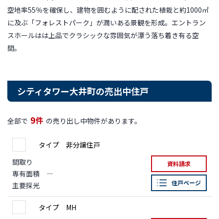
空地率55％を確保し、建物を囲むように配された植栽と約1000㎡
に及ぶ「フォレストパーク」が潤いある景観を形成。エントラン
スホールはは上品でクラシックな雰囲気が漂う落ち着き有る空
間。
シティタワー大井町の売出中住戸
9
件
全部で
の売り出し中物件があります。
タイプ 非分譲住戸
間取り
資料請求
専有面積
―
住戸ページ
主要採光
タイプ MH