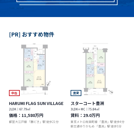
[PR] おすすめ物件
中古
賃貸
HARUMI FLAG SUN VILLAGE
スターコート豊洲
2LDK｜67.79㎡
3LDK＋MC｜75.84㎡
価格：
11,580万円
賃料：
29.0万円
都営大江戸線 「勝どき」駅 徒歩21分
東京メトロ有楽町線 「豊洲」駅 徒歩4分
新交通ゆりかもめ 「豊洲」駅 徒歩5分