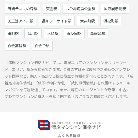
有明テニスの森駅
東雲駅
お台場海浜公園駅
国際展示場駅
天王洲アイル駅
品川シーサイド駅
大井町駅
浜松町駅
田町駅
品川駅
大崎駅
五反田駅
高輪台駅
白金高輪駅
白金台駅
「湾岸マンション価格ナビ」では、湾岸エリアのマンションをフリーワー
ド、エリア、駅から検索できます。会員の方は売出履歴や新築時のパンフレ
ット閲覧など、購入・売却する際に役立つ情報を調べることができます。「新
着売却物件情報」「値下げ物件情報」「成約事例情報」をお届けするメール
マガジンを毎週配信しています。また、専任のエージェントが新築・中古に
問わずマンションに購入・売却に関するさまざまなご相談にお応えします。
よくある質問