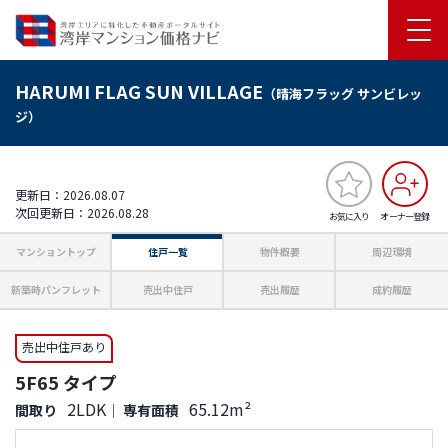
HARUMI FLAG SUN VILLAGE
（晴海フラッグ サンビレッ
ジ）
更新日：2026.08.07
次回更新日：2026.08.28
お気に入り
オーナー登録
マンショントップ
住戸一覧
物件概要
周辺環境
新築時パンフレット
売出中住戸
売出履歴
成約履歴
売出中住戸あり
5F65 タイプ
2LDK
65.12m²
間取り
｜
専有面積