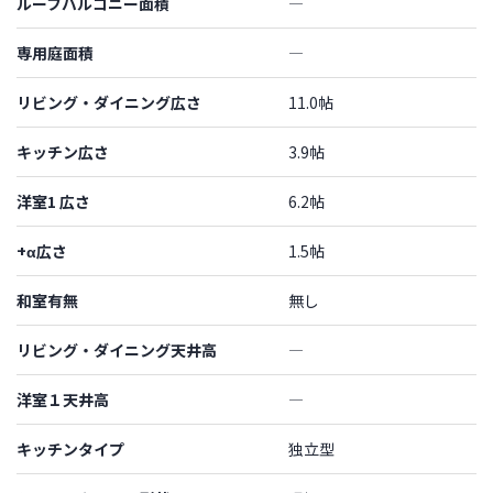
ルーフバルコニー面積
―
専用庭面積
―
リビング・ダイニング広さ
11.0帖
キッチン広さ
3.9帖
洋室1 広さ
6.2帖
+α広さ
1.5帖
和室有無
無し
リビング・ダイニング天井高
―
洋室１天井高
―
キッチンタイプ
独立型