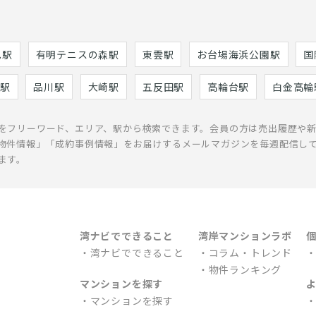
巳駅
有明テニスの森駅
東雲駅
お台場海浜公園駅
国
駅
品川駅
大崎駅
五反田駅
高輪台駅
白金高輪
をフリーワード、エリア、駅から検索できます。会員の方は売出履歴や
物件情報」「成約事例情報」をお届けするメールマガジンを毎週配信し
ます。
湾ナビでできること
湾岸マンションラボ
湾ナビでできること
コラム・トレンド
物件ランキング
マンションを探す
マンションを探す