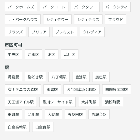
パークホームズ
パークコート
パークタワー
パークシティ
ザ・パークハウス
シティタワー
シティテラス
プラウド
ブランズ
ブリリア
プレミスト
クレヴィア
市区町村
中央区
江東区
港区
品川区
駅
月島駅
勝どき駅
八丁堀駅
豊洲駅
辰巳駅
有明テニスの森駅
東雲駅
お台場海浜公園駅
国際展示場駅
天王洲アイル駅
品川シーサイド駅
大井町駅
浜松町駅
田町駅
品川駅
大崎駅
五反田駅
高輪台駅
白金高輪駅
白金台駅