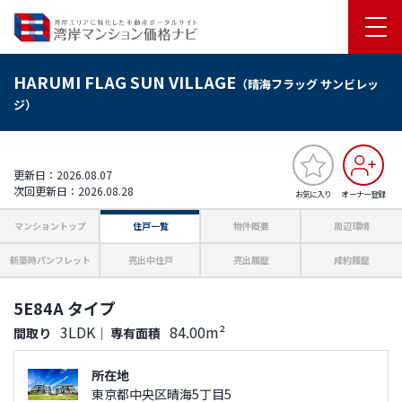
HARUMI FLAG SUN VILLAGE
（晴海フラッグ サンビレッ
ジ）
更新日：2026.08.07
次回更新日：2026.08.28
お気に入り
オーナー登録
マンショントップ
住戸一覧
物件概要
周辺環境
新築時パンフレット
売出中住戸
売出履歴
成約履歴
5E84A タイプ
3LDK
84.00m²
間取り
｜
専有面積
所在地
東京都中央区晴海5丁目5