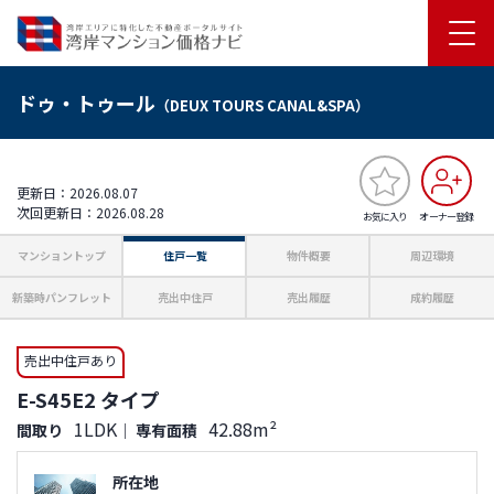
ドゥ・トゥール
（DEUX TOURS CANAL&SPA）
更新日：2026.08.07
次回更新日：2026.08.28
お気に入り
オーナー登録
マンショントップ
住戸一覧
物件概要
周辺環境
新築時パンフレット
売出中住戸
売出履歴
成約履歴
売出中住戸あり
E-S45E2 タイプ
1LDK
42.88m²
間取り
｜
専有面積
所在地