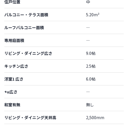
住戸位置
中
バルコニー・テラス面積
5.20m²
ルーフバルコニー面積
―
専用庭面積
―
リビング・ダイニング広さ
9.0帖
キッチン広さ
2.5帖
洋室1 広さ
6.0帖
+α広さ
―
和室有無
無し
リビング・ダイニング天井高
2,500mm