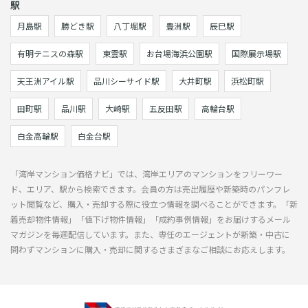
駅
月島駅
勝どき駅
八丁堀駅
豊洲駅
辰巳駅
有明テニスの森駅
東雲駅
お台場海浜公園駅
国際展示場駅
天王洲アイル駅
品川シーサイド駅
大井町駅
浜松町駅
田町駅
品川駅
大崎駅
五反田駅
高輪台駅
白金高輪駅
白金台駅
「湾岸マンション価格ナビ」では、湾岸エリアのマンションをフリーワー
ド、エリア、駅から検索できます。会員の方は売出履歴や新築時のパンフレ
ット閲覧など、購入・売却する際に役立つ情報を調べることができます。「新
着売却物件情報」「値下げ物件情報」「成約事例情報」をお届けするメール
マガジンを毎週配信しています。また、専任のエージェントが新築・中古に
問わずマンションに購入・売却に関するさまざまなご相談にお応えします。