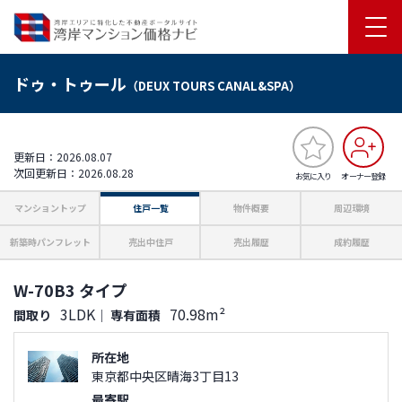
ドゥ・トゥール
（DEUX TOURS CANAL&SPA）
更新日：2026.08.07
次回更新日：2026.08.28
お気に入り
オーナー登録
マンショントップ
住戸一覧
物件概要
周辺環境
新築時パンフレット
売出中住戸
売出履歴
成約履歴
W-70B3 タイプ
3LDK
70.98m²
間取り
｜
専有面積
所在地
東京都中央区晴海3丁目13
最寄駅