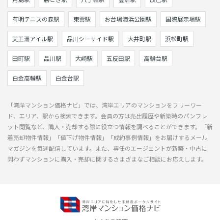
有明テニスの森駅
東雲駅
お台場海浜公園駅
国際展示場駅
天王洲アイル駅
品川シーサイド駅
大井町駅
浜松町駅
田町駅
品川駅
大崎駅
五反田駅
高輪台駅
白金高輪駅
白金台駅
「湾岸マンション価格ナビ」では、湾岸エリアのマンションをフリーワー
ド、エリア、駅から検索できます。会員の方は売出履歴や新築時のパンフレ
ット閲覧など、購入・売却する際に役立つ情報を調べることができます。「新
着売却物件情報」「値下げ物件情報」「成約事例情報」をお届けするメール
マガジンを毎週配信しています。また、専任のエージェントが新築・中古に
問わずマンションに購入・売却に関するさまざまなご相談にお応えします。