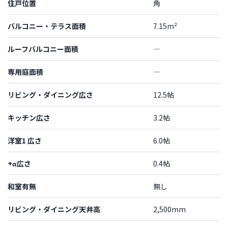
住戸位置
角
バルコニー・テラス面積
7.15m²
ルーフバルコニー面積
―
専用庭面積
―
リビング・ダイニング広さ
12.5帖
キッチン広さ
3.2帖
洋室1 広さ
6.0帖
+α広さ
0.4帖
和室有無
無し
リビング・ダイニング天井高
2,500mm