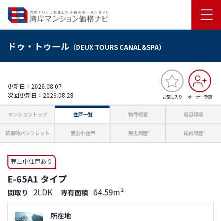
ドゥ・トゥール
（DEUX TOURS CANAL&SPA）
更新日：2026.08.07
次回更新日：2026.08.28
お気に入り
オーナー登録
マンショントップ
住戸一覧
物件概要
周辺環境
新築時パンフレット
売出中住戸
売出履歴
成約履歴
売出中住戸あり
E-65A1 タイプ
2LDK
64.59m²
間取り
｜
専有面積
所在地