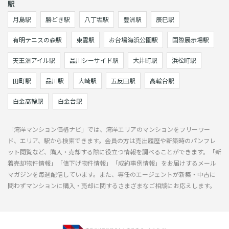
駅
月島駅
勝どき駅
八丁堀駅
豊洲駅
辰巳駅
有明テニスの森駅
東雲駅
お台場海浜公園駅
国際展示場駅
天王洲アイル駅
品川シーサイド駅
大井町駅
浜松町駅
田町駅
品川駅
大崎駅
五反田駅
高輪台駅
白金高輪駅
白金台駅
「湾岸マンション価格ナビ」では、湾岸エリアのマンションをフリーワー
ド、エリア、駅から検索できます。会員の方は売出履歴や新築時のパンフレ
ット閲覧など、購入・売却する際に役立つ情報を調べることができます。「新
着売却物件情報」「値下げ物件情報」「成約事例情報」をお届けするメール
マガジンを毎週配信しています。また、専任のエージェントが新築・中古に
問わずマンションに購入・売却に関するさまざまなご相談にお応えします。