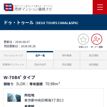
ドゥ・トゥール
（DEUX TOURS CANAL&SPA）
更新日：2026.08.07
次回更新日：2026.08.28
お気に入り
オーナー登録
マンショントップ
住戸一覧
物件概要
周辺環境
新築時パンフレット
売出中住戸
売出履歴
成約履歴
W-70B4' タイプ
3LDK
70.98m²
間取り
｜
専有面積
所在地
東京都中央区晴海3丁目13
最寄駅