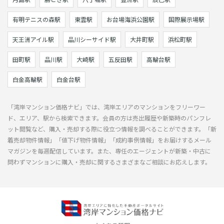
有明テニスの森駅
東雲駅
お台場海浜公園駅
国際展示場駅
天王洲アイル駅
品川シーサイド駅
大井町駅
浜松町駅
田町駅
品川駅
大崎駅
五反田駅
高輪台駅
白金高輪駅
白金台駅
「湾岸マンション価格ナビ」では、湾岸エリアのマンションをフリーワー
ド、エリア、駅から検索できます。会員の方は売出履歴や新築時のパンフレ
ット閲覧など、購入・売却する際に役立つ情報を調べることができます。「新
着売却物件情報」「値下げ物件情報」「成約事例情報」をお届けするメール
マガジンを毎週配信しています。また、専任のエージェントが新築・中古に
問わずマンションに購入・売却に関するさまざまなご相談にお応えします。