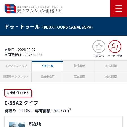
ドゥ・トゥール
（DEUX TOURS CANAL&SPA）
更新日：2026.08.07
次回更新日：2026.08.28
お気に入り
オーナー登録
マンショントップ
住戸一覧
物件概要
周辺環境
新築時パンフレット
売出中住戸
売出履歴
成約履歴
売出中住戸あり
E-55A2 タイプ
2LDK
55.77m²
間取り
｜
専有面積
所在地