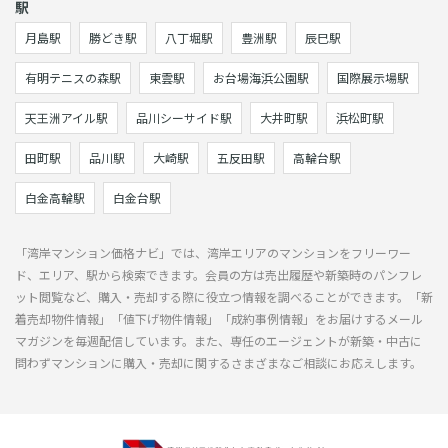
駅
月島駅
勝どき駅
八丁堀駅
豊洲駅
辰巳駅
有明テニスの森駅
東雲駅
お台場海浜公園駅
国際展示場駅
天王洲アイル駅
品川シーサイド駅
大井町駅
浜松町駅
田町駅
品川駅
大崎駅
五反田駅
高輪台駅
白金高輪駅
白金台駅
「湾岸マンション価格ナビ」では、湾岸エリアのマンションをフリーワー
ド、エリア、駅から検索できます。会員の方は売出履歴や新築時のパンフレ
ット閲覧など、購入・売却する際に役立つ情報を調べることができます。「新
着売却物件情報」「値下げ物件情報」「成約事例情報」をお届けするメール
マガジンを毎週配信しています。また、専任のエージェントが新築・中古に
問わずマンションに購入・売却に関するさまざまなご相談にお応えします。