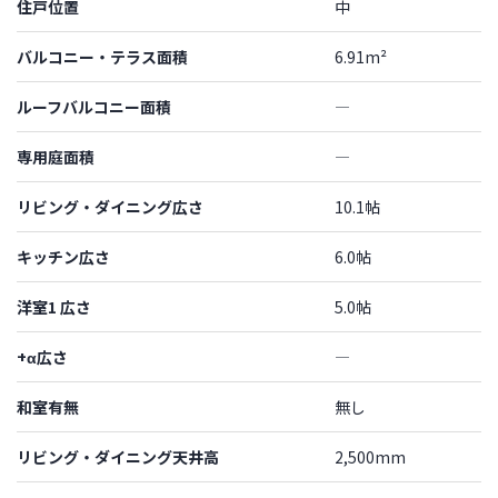
住戸位置
中
バルコニー・テラス面積
6.91m²
ルーフバルコニー面積
―
専用庭面積
―
リビング・ダイニング広さ
10.1帖
キッチン広さ
6.0帖
洋室1 広さ
5.0帖
+α広さ
―
和室有無
無し
リビング・ダイニング天井高
2,500mm