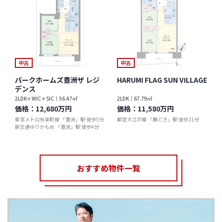
中古
中古
パークホームズ豊洲ザ レジ
HARUMI FLAG SUN VILLAGE
デンス
2LDK＋WIC＋SIC｜56.47㎡
2LDK｜67.79㎡
価格：
12,680万円
価格：
11,580万円
東京メトロ有楽町線 「豊洲」駅 徒歩5分
都営大江戸線 「勝どき」駅 徒歩21分
新交通ゆりかもめ 「豊洲」駅 徒歩4分
おすすめ物件一覧