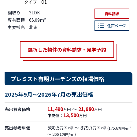
タイプ O1
間取り
3LDK
資料請求
専有面積
65.09m²
住戸ページ
主要採光
北東
選択した物件の資料請求・見学予約
プレミスト有明ガーデンズの相場価格
2025年9月～2026年7月の売出価格
11,490
～
21,980
売出参考価格
万円
万円
13,500
中央値：
万円
580.5
～ 879.7
売出参考単価
万円/坪
万円/坪
(175.6
万円/m²
～ 266.1
)
万円/m²