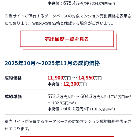
675.4
中央値：
万円/坪
(204.3
)
万円/m²
※当サイトが保有するデータベースの対象マンション売出価格を表示さ
せております。実際の売買価格と乖離する場合がございます。
売出履歴一覧を見る
2025年10月～2025年11月の成約価格
11,900
～
14,950
成約価格
万円
万円
12,300
中央値：
万円
572.2
～ 604.3
成約単価
万円/坪
万円/坪
(173.1
万円/m²
～ 182.8
)
万円/m²
600.0
中央値：
万円/坪
(181.5
)
万円/m²
※当サイトが保有するデータベースの対象マンション成約価格を表示さ
せております。