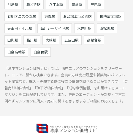
月島駅
勝どき駅
八丁堀駅
豊洲駅
辰巳駅
有明テニスの森駅
東雲駅
お台場海浜公園駅
国際展示場駅
天王洲アイル駅
品川シーサイド駅
大井町駅
浜松町駅
田町駅
品川駅
大崎駅
五反田駅
高輪台駅
白金高輪駅
白金台駅
「湾岸マンション価格ナビ」では、湾岸エリアのマンションをフリーワー
ド、エリア、駅から検索できます。会員の方は売出履歴や新築時のパンフレ
ット閲覧など、購入・売却する際に役立つ情報を調べることができます。「新
着売却物件情報」「値下げ物件情報」「成約事例情報」をお届けするメール
マガジンを毎週配信しています。また、専任のエージェントが新築・中古に
問わずマンションに購入・売却に関するさまざまなご相談にお応えします。