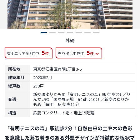
外観
5
5
有明エリア全9件中
位
売り出し中物件
件
所在地
東京都江東区有明1丁目3-5
建築年月
2020年2月
総戸数
258戸
新交通ゆりかもめ「有明テニスの森」駅 徒歩2分 ／り
交通
んかい線「国際展示場」駅 徒歩10分 ／新交通ゆりか
もめ「有明」駅 徒歩11分
構造
鉄筋コンクリート造・地上15階建
「有明テニスの森」駅徒歩2分！自然由来の土や木の色彩
を意識した落ち着きのある外壁デザインが特徴的な板状マ