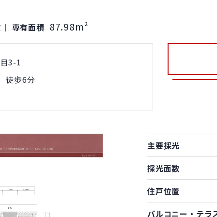
α
87.98m²
｜
専有面積
3-1
 徒歩6分
主要採光
採光面数
住戸位置
バルコニー・テラ