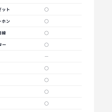
ゼット
◯
ーホン
◯
用線
◯
ター
◯
―
◯
◯
◯
◯