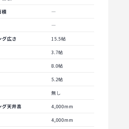
面積
―
―
ング広さ
15.5帖
3.7帖
8.0帖
5.2帖
無し
ング天井高
4,000mm
4,000mm