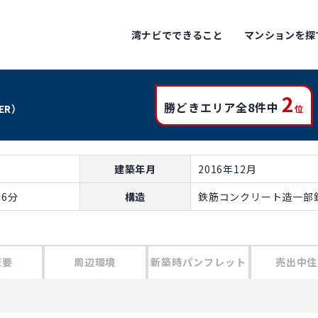
湾ナビでできること
マンションを探
2
勝どきエリア全8件中
WER）
位
建築年月
2016年12月
6分
構造
鉄筋コンクリート造一部鉄
概要
周辺環境
新築時パンフレット
売出中住