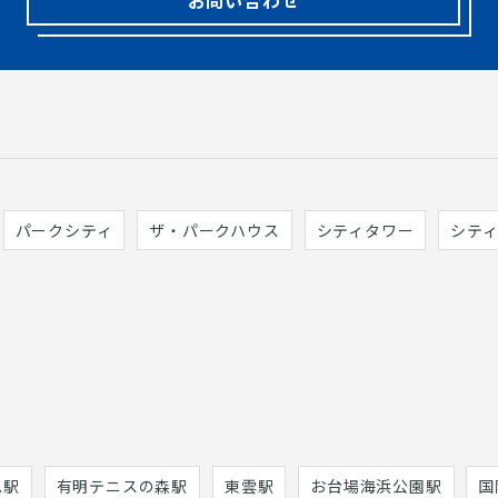
パークシティ
ザ・パークハウス
シティタワー
シテ
巳駅
有明テニスの森駅
東雲駅
お台場海浜公園駅
国