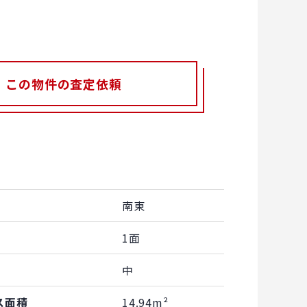
この物件の査定依頼
南東
1面
中
ス面積
14.94m²