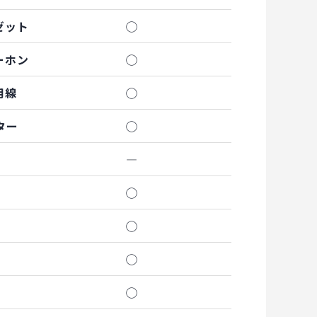
ゼット
◯
ーホン
◯
用線
◯
ター
◯
―
◯
◯
◯
◯