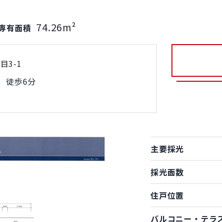
74.26m²
専有面積
3-1
 徒歩6分
主要採光
採光面数
住戸位置
バルコニー・テラ