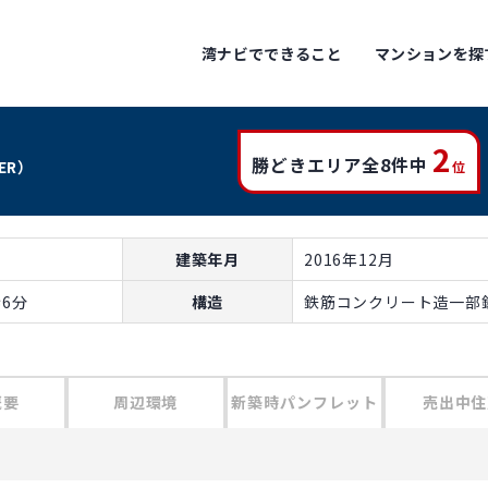
湾ナビでできること
マンションを探
2
勝どきエリア全8件中
WER）
位
建築年月
2016年12月
6分
構造
鉄筋コンクリート造一部鉄
概要
周辺環境
新築時パンフレット
売出中住