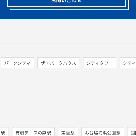
パークシティ
ザ・パークハウス
シティタワー
シテ
巳駅
有明テニスの森駅
東雲駅
お台場海浜公園駅
国