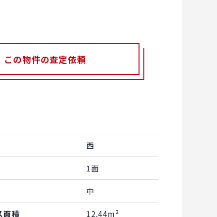
この物件の査定依頼
西
1面
中
ス面積
12.44m²