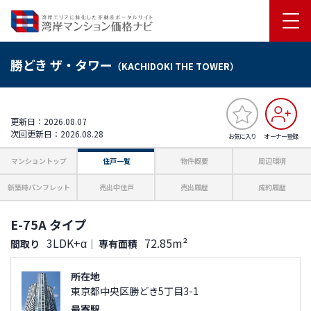
勝どき ザ・タワー
（KACHIDOKI THE TOWER）
更新日：2026.08.07
次回更新日：2026.08.28
お気に入り
オーナー登録
マンショントップ
住戸一覧
物件概要
周辺環境
新築時パンフレット
売出中住戸
売出履歴
成約履歴
E-75A タイプ
3LDK+α
72.85m²
間取り
｜
専有面積
所在地
東京都中央区勝どき5丁目3-1
最寄駅