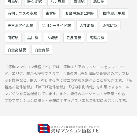
月島駅
勝どき駅
八丁堀駅
豊洲駅
辰巳駅
有明テニスの森駅
東雲駅
お台場海浜公園駅
国際展示場駅
天王洲アイル駅
品川シーサイド駅
大井町駅
浜松町駅
田町駅
品川駅
大崎駅
五反田駅
高輪台駅
白金高輪駅
白金台駅
「湾岸マンション価格ナビ」では、湾岸エリアのマンションをフリーワー
ド、エリア、駅から検索できます。会員の方は売出履歴や新築時のパンフレ
ット閲覧など、購入・売却する際に役立つ情報を調べることができます。「新
着売却物件情報」「値下げ物件情報」「成約事例情報」をお届けするメール
マガジンを毎週配信しています。また、専任のエージェントが新築・中古に
問わずマンションに購入・売却に関するさまざまなご相談にお応えします。