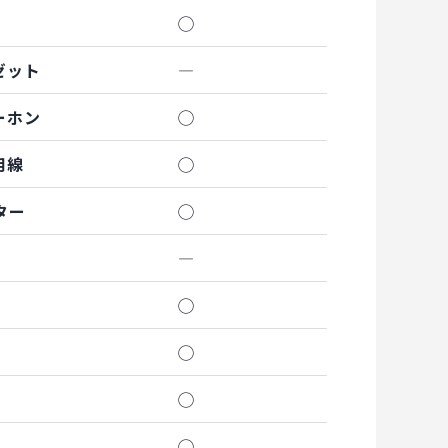
◯
ゼット
―
ーホン
◯
用線
◯
ター
◯
―
◯
◯
◯
◯