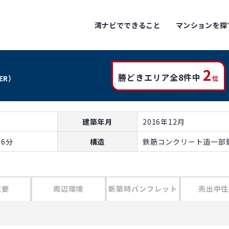
湾ナビでできること
マンションを探
2
勝どきエリア全8件中
WER）
位
建築年月
2016年12月
6分
構造
鉄筋コンクリート造一部鉄
概要
周辺環境
新築時パンフレット
売出中住