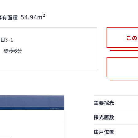
54.94m²
専有面積
この
3-1
 徒歩6分
主要採光
採光面数
住戸位置