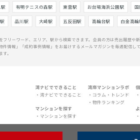
巳駅
有明テニスの森駅
東雲駅
お台場海浜公園駅
国
駅
品川駅
大崎駅
五反田駅
高輪台駅
白金高輪
をフリーワード、エリア、駅から検索できます。会員の方は売出履歴や
物件情報」「成約事例情報」をお届けするメールマガジンを毎週配信し
ます。
湾ナビでできること
湾岸マンションラボ
湾ナビでできること
コラム・トレンド
物件ランキング
マンションを探す
マンションを探す