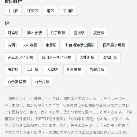
市区町村
中央区
江東区
港区
品川区
駅
月島駅
勝どき駅
八丁堀駅
豊洲駅
辰巳駅
有明テニスの森駅
東雲駅
お台場海浜公園駅
国際展示場駅
天王洲アイル駅
品川シーサイド駅
大井町駅
浜松町駅
田町駅
品川駅
大崎駅
五反田駅
高輪台駅
白金高輪駅
白金台駅
「湾岸マンション価格ナビ」では、湾岸エリアのマンションをフリーワー
ド、エリア、駅から検索できます。会員の方は売出履歴や新築時のパンフレ
ット閲覧など、購入・売却する際に役立つ情報を調べることができます。「新
着売却物件情報」「値下げ物件情報」「成約事例情報」をお届けするメール
マガジンを毎週配信しています。また、専任のエージェントが新築・中古に
問わずマンションに購入・売却に関するさまざまなご相談にお応えします。