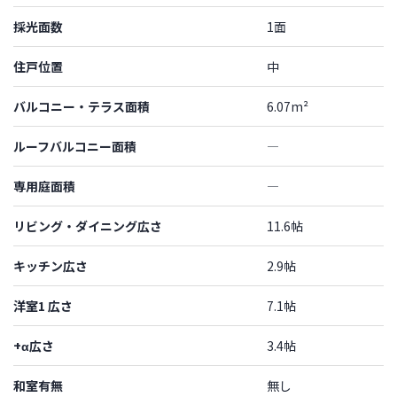
採光面数
1面
住戸位置
中
バルコニー・テラス面積
6.07m²
ルーフバルコニー面積
―
専用庭面積
―
リビング・ダイニング広さ
11.6帖
キッチン広さ
2.9帖
洋室1 広さ
7.1帖
+α広さ
3.4帖
和室有無
無し