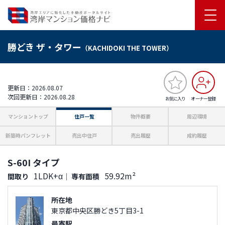
勝どき ザ・タワー
（KACHIDOKI THE TOWER）
更新日：2026.08.07
次回更新日：2026.08.28
お気に入り
オーナー登録
マンショントップ
住戸一覧
物件概要
周辺環境
新築時パンフレット
売出中住戸
売出履歴
成約履歴
S-60I タイプ
1LDK+α
59.92m²
間取り
｜
専有面積
所在地
東京都中央区勝どき5丁目3-1
最寄駅