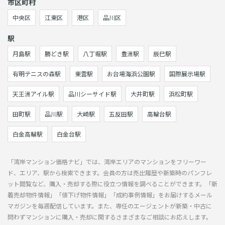
市区町村
中央区
江東区
港区
品川区
駅
月島駅
勝どき駅
八丁堀駅
豊洲駅
辰巳駅
有明テニスの森駅
東雲駅
お台場海浜公園駅
国際展示場駅
天王洲アイル駅
品川シーサイド駅
大井町駅
浜松町駅
田町駅
品川駅
大崎駅
五反田駅
高輪台駅
白金高輪駅
白金台駅
「湾岸マンション価格ナビ」では、湾岸エリアのマンションをフリーワー
ド、エリア、駅から検索できます。会員の方は売出履歴や新築時のパンフレ
ット閲覧など、購入・売却する際に役立つ情報を調べることができます。「新
着売却物件情報」「値下げ物件情報」「成約事例情報」をお届けするメール
マガジンを毎週配信しています。また、専任のエージェントが新築・中古に
問わずマンションに購入・売却に関するさまざまなご相談にお応えします。