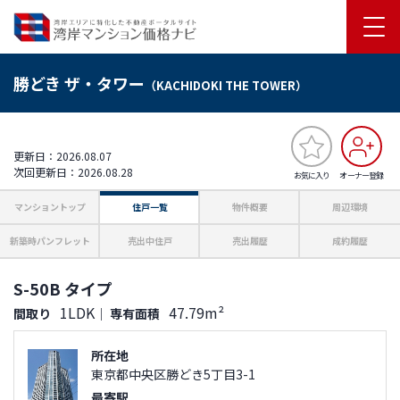
勝どき ザ・タワー
（KACHIDOKI THE TOWER）
更新日：2026.08.07
次回更新日：2026.08.28
お気に入り
オーナー登録
マンショントップ
住戸一覧
物件概要
周辺環境
新築時パンフレット
売出中住戸
売出履歴
成約履歴
S-50B タイプ
1LDK
47.79m²
間取り
｜
専有面積
所在地
東京都中央区勝どき5丁目3-1
最寄駅