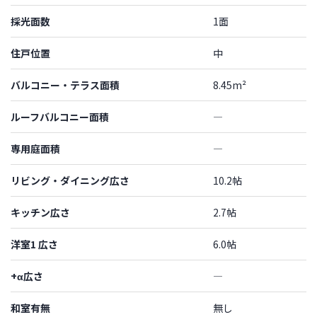
採光面数
1面
住戸位置
中
バルコニー・テラス面積
8.45m²
ルーフバルコニー面積
―
専用庭面積
―
リビング・ダイニング広さ
10.2帖
キッチン広さ
2.7帖
洋室1 広さ
6.0帖
+α広さ
―
和室有無
無し