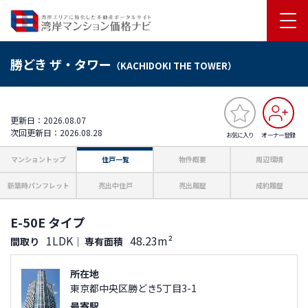
勝どき ザ・タワー
（KACHIDOKI THE TOWER）
更新日：2026.08.07
次回更新日：2026.08.28
お気に入り
オーナー登録
マンショントップ
住戸一覧
物件概要
周辺環境
新築時パンフレット
売出中住戸
売出履歴
成約履歴
E-50E タイプ
1LDK
48.23m²
間取り
｜
専有面積
所在地
東京都中央区勝どき5丁目3-1
最寄駅