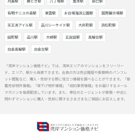
月島駅
勝どき駅
八丁堀駅
豊洲駅
辰巳駅
有明テニスの森駅
東雲駅
お台場海浜公園駅
国際展示場駅
天王洲アイル駅
品川シーサイド駅
大井町駅
浜松町駅
田町駅
品川駅
大崎駅
五反田駅
高輪台駅
白金高輪駅
白金台駅
「湾岸マンション価格ナビ」では、湾岸エリアのマンションをフリーワー
ド、エリア、駅から検索できます。会員の方は売出履歴や新築時のパンフレ
ット閲覧など、購入・売却する際に役立つ情報を調べることができます。「新
着売却物件情報」「値下げ物件情報」「成約事例情報」をお届けするメール
マガジンを毎週配信しています。また、専任のエージェントが新築・中古に
問わずマンションに購入・売却に関するさまざまなご相談にお応えします。