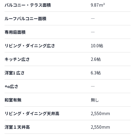
バルコニー・テラス面積
9.87m²
ルーフバルコニー面積
―
専用庭面積
―
リビング・ダイニング広さ
10.0帖
キッチン広さ
2.6帖
洋室1 広さ
6.3帖
+α広さ
―
和室有無
無し
リビング・ダイニング天井高
2,550mm
洋室１天井高
2,550mm