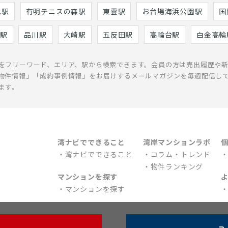
巳駅
有明テニスの森駅
東雲駅
お台場海浜公園駅
国
駅
品川駅
大崎駅
五反田駅
高輪台駅
白金高輪
をフリーワード、エリア、駅から検索できます。会員の方は売出履歴や
物件情報」「成約事例情報」をお届けするメールマガジンを毎週配信し
ます。
湾ナビでできること
湾岸マンションラボ
湾ナビでできること
コラム・トレンド
物件ランキング
マンションを探す
マンションを探す