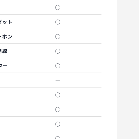
◯
ゼット
◯
ーホン
◯
用線
◯
ター
◯
―
◯
◯
◯
◯