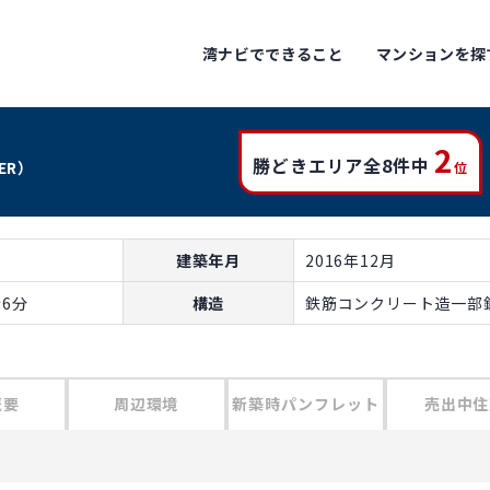
湾ナビでできること
マンションを探
2
勝どきエリア全8件中
WER）
位
建築年月
2016年12月
6分
構造
鉄筋コンクリート造一部鉄
概要
周辺環境
新築時パンフレット
売出中住