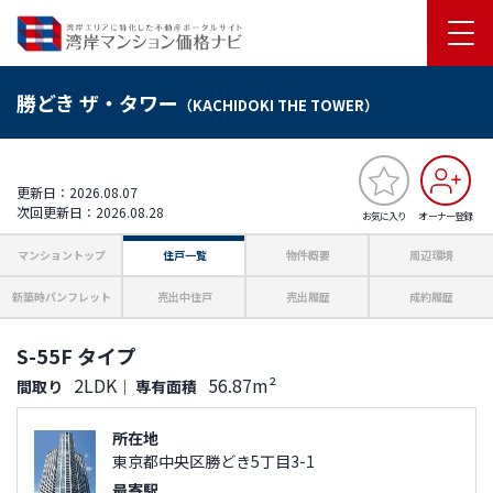
勝どき ザ・タワー
（KACHIDOKI THE TOWER）
更新日：2026.08.07
次回更新日：2026.08.28
お気に入り
オーナー登録
マンショントップ
住戸一覧
物件概要
周辺環境
新築時パンフレット
売出中住戸
売出履歴
成約履歴
S-55F タイプ
2LDK
56.87m²
間取り
｜
専有面積
所在地
東京都中央区勝どき5丁目3-1
最寄駅