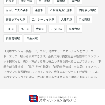
月島駅
勝どき駅
八丁堀駅
豊洲駅
辰巳駅
有明テニスの森駅
東雲駅
お台場海浜公園駅
国際展示場駅
天王洲アイル駅
品川シーサイド駅
大井町駅
浜松町駅
田町駅
品川駅
大崎駅
五反田駅
高輪台駅
白金高輪駅
白金台駅
「湾岸マンション価格ナビ」では、湾岸エリアのマンションをフリーワー
ド、エリア、駅から検索できます。会員の方は売出履歴や新築時のパンフレ
ット閲覧など、購入・売却する際に役立つ情報を調べることができます。「新
着売却物件情報」「値下げ物件情報」「成約事例情報」をお届けするメール
マガジンを毎週配信しています。また、専任のエージェントが新築・中古に
問わずマンションに購入・売却に関するさまざまなご相談にお応えします。