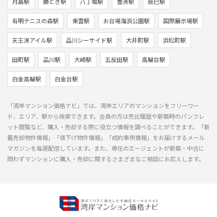
月島駅
勝どき駅
八丁堀駅
豊洲駅
辰巳駅
有明テニスの森駅
東雲駅
お台場海浜公園駅
国際展示場駅
天王洲アイル駅
品川シーサイド駅
大井町駅
浜松町駅
田町駅
品川駅
大崎駅
五反田駅
高輪台駅
白金高輪駅
白金台駅
「湾岸マンション価格ナビ」では、湾岸エリアのマンションをフリーワー
ド、エリア、駅から検索できます。会員の方は売出履歴や新築時のパンフレ
ット閲覧など、購入・売却する際に役立つ情報を調べることができます。「新
着売却物件情報」「値下げ物件情報」「成約事例情報」をお届けするメール
マガジンを毎週配信しています。また、専任のエージェントが新築・中古に
問わずマンションに購入・売却に関するさまざまなご相談にお応えします。