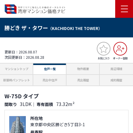
勝どき ザ・タワー
（KACHIDOKI THE TOWER）
更新日：2026.08.07
次回更新日：2026.08.28
お気に入り
オーナー登録
マンショントップ
住戸一覧
物件概要
周辺環境
新築時パンフレット
売出中住戸
売出履歴
成約履歴
W-75D タイプ
3LDK
73.32m²
間取り
｜
専有面積
所在地
東京都中央区勝どき5丁目3-1
最寄駅