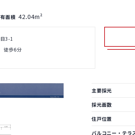
42.04m²
専有面積
3-1
 徒歩6分
主要採光
採光面数
住戸位置
バルコニー・テラ