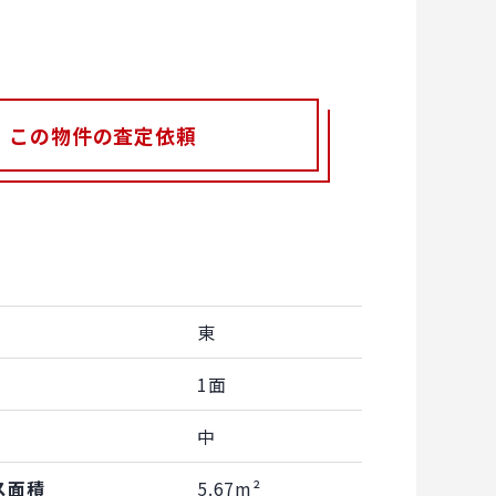
この物件の査定依頼
東
1面
中
ス面積
5.67m²