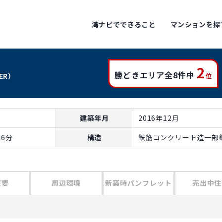
湾ナビでできること
マンションを探
2
勝どきエリア全8件中
WER）
位
建築年月
2016年12月
6分
構造
鉄筋コンクリート造一部鉄
概要
周辺環境
新築時パンフレット
売出中住