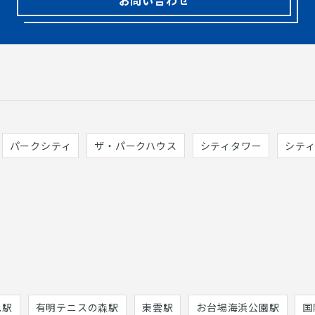
パークシティ
ザ・パークハウス
シティタワー
シテ
巳駅
有明テニスの森駅
東雲駅
お台場海浜公園駅
国