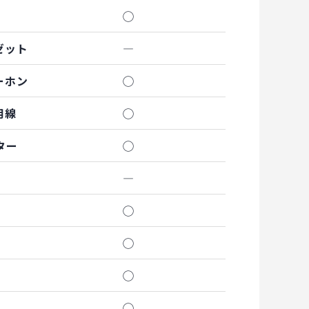
◯
ゼット
―
ーホン
◯
用線
◯
ター
◯
―
◯
◯
◯
◯