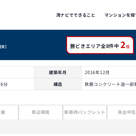
湾ナビでできること
マンションを探
2
勝どきエリア全8件中
WER）
位
建築年月
2016年12月
6分
構造
鉄筋コンクリート造一部鉄
概要
周辺環境
新築時パンフレット
売出中住