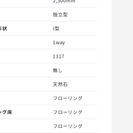
2,300mm
独立型
形状
I型
1way
1317
無し
天然石
フローリング
ング床
フローリング
フローリング