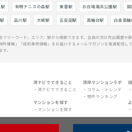
巳駅
有明テニスの森駅
東雲駅
お台場海浜公園駅
国
駅
品川駅
大崎駅
五反田駅
高輪台駅
白金高輪
をフリーワード、エリア、駅から検索できます。会員の方は売出履歴や
物件情報」「成約事例情報」をお届けするメールマガジンを毎週配信し
ます。
湾ナビでできること
湾岸マンションラボ
湾ナビでできること
コラム・トレンド
物件ランキング
マンションを探す
マンションを探す