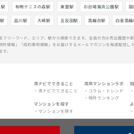
巳駅
有明テニスの森駅
東雲駅
お台場海浜公園駅
国
駅
品川駅
大崎駅
五反田駅
高輪台駅
白金高輪
をフリーワード、エリア、駅から検索できます。会員の方は売出履歴や
物件情報」「成約事例情報」をお届けするメールマガジンを毎週配信し
ます。
湾ナビでできること
湾岸マンションラボ
湾ナビでできること
コラム・トレンド
物件ランキング
マンションを探す
マンションを探す