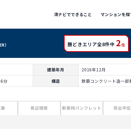
湾ナビでできること
マンションを探
2
勝どきエリア全8件中
WER）
位
建築年月
2016年12月
6分
構造
鉄筋コンクリート造一部鉄
概要
周辺環境
新築時パンフレット
売出中住