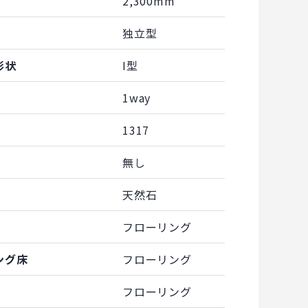
2,300mm
独立型
形状
I型
1way
1317
無し
天然石
フローリング
ング床
フローリング
フローリング