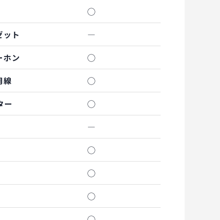
◯
ゼット
―
ーホン
◯
用線
◯
ター
◯
―
◯
◯
◯
◯