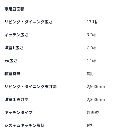
専用庭面積
―
リビング・ダイニング広さ
13.1帖
キッチン広さ
3.7帖
洋室1 広さ
7.7帖
+α広さ
1.1帖
和室有無
無し
リビング・ダイニング天井高
2,500mm
洋室１天井高
2,300mm
キッチンタイプ
対面型
システムキッチン形状
I型