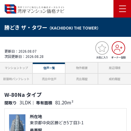
勝どき ザ・タワー
（KACHIDOKI THE TOWER）
更新日：2026.08.07
次回更新日：2026.08.28
お気に入り
オーナー登録
マンショントップ
住戸一覧
物件概要
周辺環境
新築時パンフレット
売出中住戸
売出履歴
成約履歴
W-80Na タイプ
3LDK
81.20m²
間取り
｜
専有面積
所在地
東京都中央区勝どき5丁目3-1
最寄駅