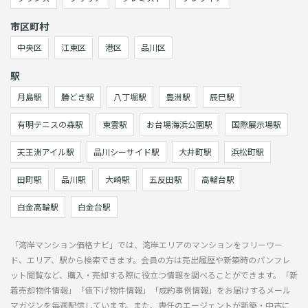
市区町村
中央区
江東区
港区
品川区
駅
月島駅
勝どき駅
八丁堀駅
豊洲駅
辰巳駅
有明テニスの森駅
東雲駅
お台場海浜公園駅
国際展示場駅
天王洲アイル駅
品川シーサイド駅
大井町駅
浜松町駅
田町駅
品川駅
大崎駅
五反田駅
高輪台駅
白金高輪駅
白金台駅
「湾岸マンション価格ナビ」では、湾岸エリアのマンションをフリーワー
ド、エリア、駅から検索できます。会員の方は売出履歴や新築時のパンフレ
ット閲覧など、購入・売却する際に役立つ情報を調べることができます。「新
着売却物件情報」「値下げ物件情報」「成約事例情報」をお届けするメール
マガジンを毎週配信しています。また、専任のエージェントが新築・中古に