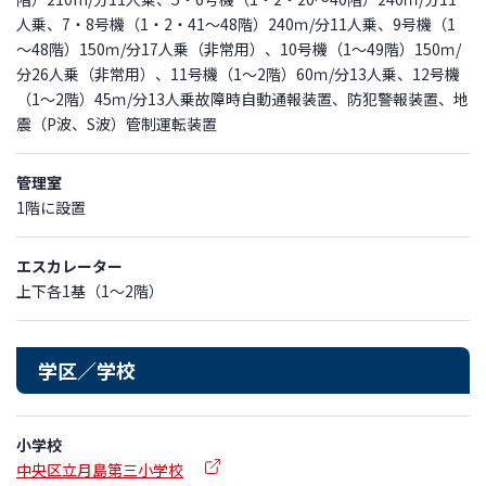
人乗、7・8号機（1・2・41～48階）240ｍ/分11人乗、9号機（1
～48階）150ｍ/分17人乗（非常用）、10号機（1～49階）150ｍ/
分26人乗（非常用）、11号機（1～2階）60ｍ/分13人乗、12号機
（1～2階）45ｍ/分13人乗故障時自動通報装置、防犯警報装置、地
震（P波、S波）管制運転装置
管理室
1階に設置
エスカレーター
上下各1基（1～2階）
学区／学校
小学校
中央区立月島第三小学校