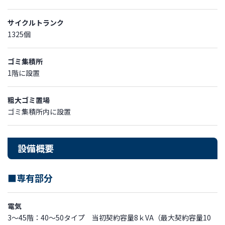
サイクルトランク
1325個
ゴミ集積所
1階に設置
粗大ゴミ置場
ゴミ集積所内に設置
設備概要
■専有部分
電気
3～45階：40～50タイプ 当初契約容量8ｋVA（最大契約容量10