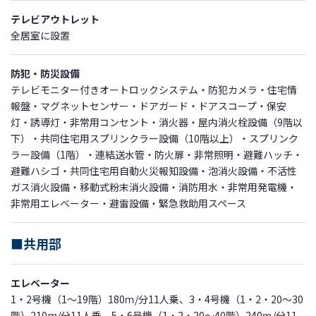
テレビアウトレット
全居室に設置
防犯・防災設備
テレビモニター付きオートロックシステム・防犯カメラ・住宅情
報盤・マグネットセンサー・ドアガード・ドアスコープ・保安
灯・誘導灯・非常用コンセント・消火器・屋内消火栓設備（9階以
下）・共同住宅用スプリンクラー設備（10階以上）・スプリンク
ラー設備（1階）・連結送水管・防火扉・非常照明・避難ハッチ・
避難ハシゴ・共同住宅用自動火災報知設備・泡消火設備・不活性
ガス消火設備・移動式粉末消火設備・消防用水・非常用発電機・
非常用エレベーター・避雷設備・緊急救助用スペース
■共用部
エレベーター
1・2号機（1～19階）180ｍ/分11人乗、3・4号機（1・2・20～30
階）210m/分11人乗、5・6号機（1・2・20～40階）240ｍ/分11