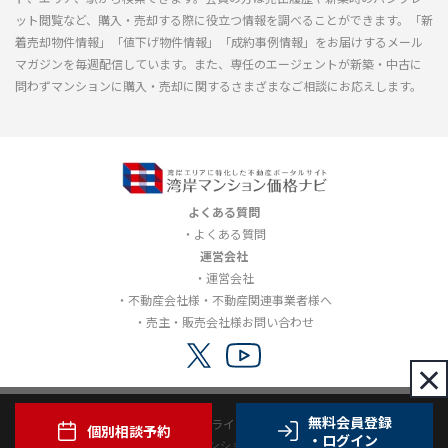
ット閲覧など、購入・売却する際に役立つ情報を調べることができます。「新
着売却物件情報」「値下げ物件情報」「成約事例情報」をお届けするメール
マガジンを毎週配信しています。また、専任のエージェントが新築・中古に
問わずマンションに購入・売却に関するさまざまなご相談にお応えします。
よくある質問
よくある質問
運営会社
運営会社
不動産会社様・不動産関連事業者様へ
売主・販売会社様お問い合わせ
×
無料会員登録
利用規約
プライバシーポリシー
個別相談予約
・ログイン
Copyright© 2012-2026 湾岸マンション価格ナビ all rights reserved.