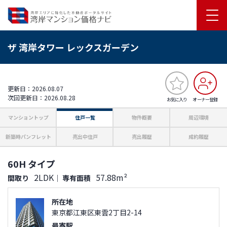
ザ 湾岸タワー レックスガーデン
更新日：2026.08.07
次回更新日：2026.08.28
お気に入り
オーナー登録
マンショントップ
住戸一覧
物件概要
周辺環境
新築時パンフレット
売出中住戸
売出履歴
成約履歴
60H タイプ
2LDK
57.88m²
間取り
｜
専有面積
所在地
東京都江東区東雲2丁目2-14
最寄駅