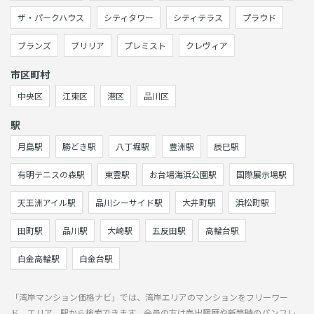
ザ・パークハウス
シティタワー
シティテラス
プラウド
ブランズ
ブリリア
プレミスト
クレヴィア
市区町村
中央区
江東区
港区
品川区
駅
月島駅
勝どき駅
八丁堀駅
豊洲駅
辰巳駅
有明テニスの森駅
東雲駅
お台場海浜公園駅
国際展示場駅
天王洲アイル駅
品川シーサイド駅
大井町駅
浜松町駅
田町駅
品川駅
大崎駅
五反田駅
高輪台駅
白金高輪駅
白金台駅
「湾岸マンション価格ナビ」では、湾岸エリアのマンションをフリーワー
ド、エリア、駅から検索できます。会員の方は売出履歴や新築時のパンフレ