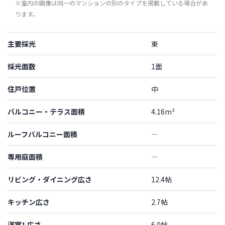
※室内の画像は同一のマンションの別のタイプを掲載している場合があ
ります。
主要採光
東
採光面数
1面
住戸位置
中
バルコニー・テラス面積
4.16m²
ルーフバルコニー面積
―
専用庭面積
―
リビング・ダイニング広さ
12.4帖
キッチン広さ
2.7帖
洋室1 広さ
6.0帖