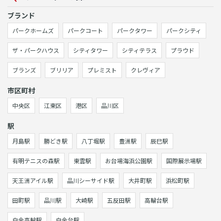
ブランド
パークホームズ
パークコート
パークタワー
パークシティ
ザ・パークハウス
シティタワー
シティテラス
プラウド
ブランズ
ブリリア
プレミスト
クレヴィア
市区町村
中央区
江東区
港区
品川区
駅
月島駅
勝どき駅
八丁堀駅
豊洲駅
辰巳駅
有明テニスの森駅
東雲駅
お台場海浜公園駅
国際展示場駅
天王洲アイル駅
品川シーサイド駅
大井町駅
浜松町駅
田町駅
品川駅
大崎駅
五反田駅
高輪台駅
白金高輪駅
白金台駅