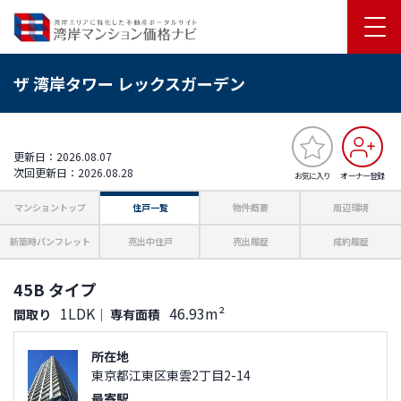
ザ 湾岸タワー レックスガーデン
更新日：2026.08.07
次回更新日：2026.08.28
お気に入り
オーナー登録
マンショントップ
住戸一覧
物件概要
周辺環境
新築時パンフレット
売出中住戸
売出履歴
成約履歴
45B タイプ
1LDK
46.93m²
間取り
｜
専有面積
所在地
東京都江東区東雲2丁目2-14
最寄駅