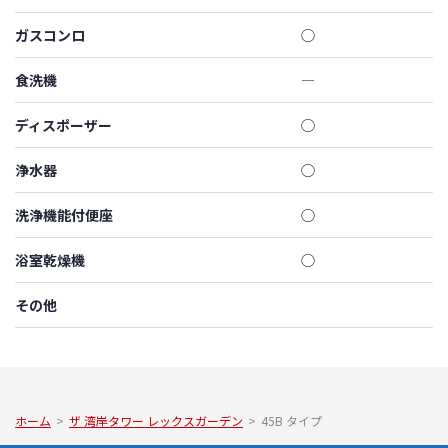
ガスコンロ
◯
食洗機
―
ディスポーザー
◯
浄水器
◯
洗浄機能付便座
◯
浴室乾燥機
◯
その他
ホーム
>
ザ 湾岸タワー レックスガーデン
>
45B タイプ