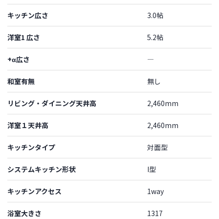
キッチン広さ
3.0帖
洋室1 広さ
5.2帖
+α広さ
―
和室有無
無し
リビング・ダイニング天井高
2,460mm
洋室１天井高
2,460mm
キッチンタイプ
対面型
システムキッチン形状
I型
キッチンアクセス
1way
浴室大きさ
1317