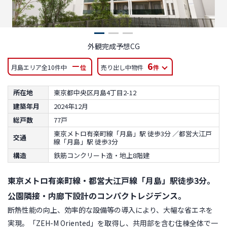
外観完成予想CG
－
6
月島エリア全10件中
位
売り出し中物件
件
所在地
東京都中央区月島4丁目2-12
建築年月
2024年12月
総戸数
77戸
東京メトロ有楽町線「月島」駅 徒歩3分 ／都営大江戸
交通
線「月島」駅 徒歩3分
構造
鉄筋コンクリート造・地上8階建
東京メトロ有楽町線・都営大江戸線「月島」駅徒歩3分。
公園隣接・内廊下設計のコンパクトレジデンス。
断熱性能の向上、効率的な設備等の導入により、大幅な省エネを
実現。「ZEH-M Oriented」を取得し、共用部を含む住棟全体で一