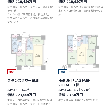
価格：
10,480万円
価格：
19,980万円
新交通ゆりかもめ 「有明テニスの森」駅
新交通ゆりかもめ 「新豊洲」駅 徒歩5分
徒歩7分
東京メトロ有楽町線 「豊洲」駅 徒歩12
りんかい線 「国際展示場」駅 徒歩9分
分
新交通ゆりかもめ 「お台場海浜公園」駅
徒歩12分
中古
賃貸
ブランズタワー豊洲
HARUMI FLAG PARK
VILLAGE T棟
3LDK＋N｜76.91㎡
3LDK＋WIC＋SIC｜70.14㎡
価格：
23,000万円
賃料：
37.0万円
東京メトロ有楽町線 「豊洲」駅 徒歩4分
都営大江戸線 「勝どき」駅 徒歩18分
新交通ゆりかもめ 「豊洲」駅 徒歩4分