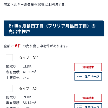
次エネルギー消費量を20％以上削減する。
Brillia 月島四丁目（ブリリア月島四丁目）の
売出中住戸
6
件
全部で
の売り出し中物件があります。
タイプ B1'
間取り
1LDK
資料請求
専有面積
41.30m²
住戸ページ
主要採光
北東
タイプ A2
間取り
2LDK
資料請求
専有面積
56.14m²
住戸ページ