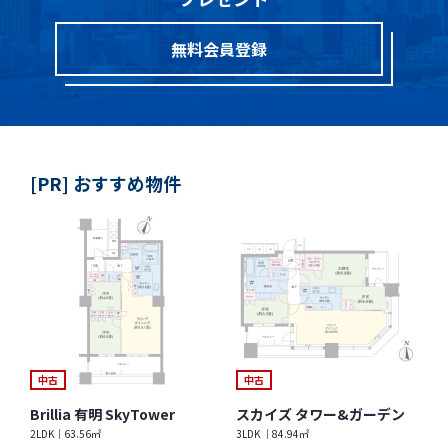
無料会員登録
[PR] おすすめ物件
中古
中古
Brillia 有明 SkyTower
スカイズ タワー&ガーデン
2LDK｜63.56㎡
3LDK ｜84.94㎡