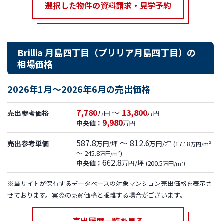
選択した物件の資料請求・見学予約
Brillia 月島四丁目（ブリリア月島四丁目）の
相場価格
2026年1月～2026年6月の売出価格
7,780
～
13,800
売出参考価格
万円
万円
9,980
中央値：
万円
587.8
～ 812.6
売出参考単価
万円/坪
万円/坪
(177.8
万円/m²
～ 245.8
)
万円/m²
662.8
中央値：
万円/坪
(200.5
)
万円/m²
※当サイトが保有するデータベースの対象マンション売出価格を表示さ
せております。実際の売買価格と乖離する場合がございます。
売出履歴一覧を見る