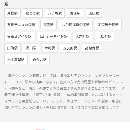
駅
月島駅
勝どき駅
八丁堀駅
豊洲駅
辰巳駅
有明テニスの森駅
東雲駅
お台場海浜公園駅
国際展示場駅
天王洲アイル駅
品川シーサイド駅
大井町駅
浜松町駅
田町駅
品川駅
大崎駅
五反田駅
高輪台駅
白金高輪駅
白金台駅
「湾岸マンション価格ナビ」では、湾岸エリアのマンションをフリーワー
ド、エリア、駅から検索できます。会員の方は売出履歴や新築時のパンフレ
ット閲覧など、購入・売却する際に役立つ情報を調べることができます。「新
着売却物件情報」「値下げ物件情報」「成約事例情報」をお届けするメール
マガジンを毎週配信しています。また、専任のエージェントが新築・中古に
問わずマンションに購入・売却に関するさまざまなご相談にお応えします。