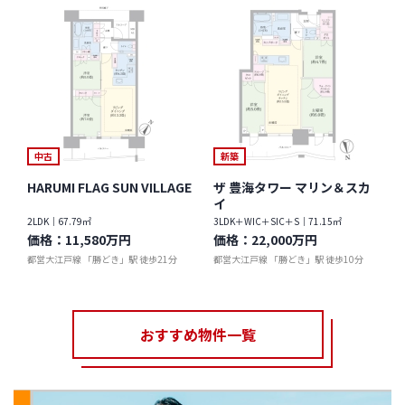
中古
新築
HARUMI FLAG SUN VILLAGE
ザ 豊海タワー マリン＆スカ
イ
2LDK｜67.79㎡
3LDK＋WIC＋SIC＋S｜71.15㎡
価格：
11,580万円
価格：
22,000万円
都営大江戸線 「勝どき」駅 徒歩21分
都営大江戸線 「勝どき」駅 徒歩10分
おすすめ物件一覧