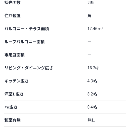
採光面数
2面
住戸位置
角
バルコニー・テラス面積
17.46m²
ルーフバルコニー面積
―
専用庭面積
―
リビング・ダイニング広さ
16.2帖
キッチン広さ
4.3帖
洋室1 広さ
8.2帖
+α広さ
0.4帖
和室有無
無し