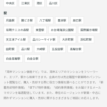
中央区
江東区
港区
品川区
駅
月島駅
勝どき駅
八丁堀駅
豊洲駅
辰巳駅
有明テニスの森駅
東雲駅
お台場海浜公園駅
国際展示場駅
天王洲アイル駅
品川シーサイド駅
大井町駅
浜松町駅
田町駅
品川駅
大崎駅
五反田駅
高輪台駅
白金高輪駅
白金台駅
「湾岸マンション価格ナビ」では、湾岸エリアのマンションをフリーワー
ド、エリア、駅から検索できます。会員の方は売出履歴や新築時のパンフレ
ット閲覧など、購入・売却する際に役立つ情報を調べることができます。「新
着売却物件情報」「値下げ物件情報」「成約事例情報」をお届けするメール
マガジンを毎週配信しています。また、専任のエージェントが新築・中古に
問わずマンションに購入・売却に関するさまざまなご相談にお応えします。