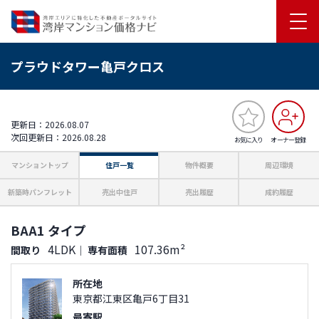
プラウドタワー亀戸クロス
更新日：2026.08.07
次回更新日：2026.08.28
お気に入り
オーナー登録
マンショントップ
住戸一覧
物件概要
周辺環境
新築時パンフレット
売出中住戸
売出履歴
成約履歴
BAA1 タイプ
4LDK
107.36m²
間取り
｜
専有面積
所在地
東京都江東区亀戸6丁目31
最寄駅