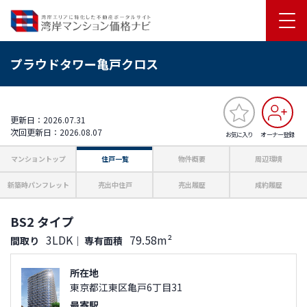
プラウドタワー亀戸クロス
更新日：2026.07.31
次回更新日：2026.08.07
お気に入り
オーナー登録
マンショントップ
住戸一覧
物件概要
周辺環境
新築時パンフレット
売出中住戸
売出履歴
成約履歴
BS2 タイプ
3LDK
79.58m²
間取り
｜
専有面積
所在地
東京都江東区亀戸6丁目31
最寄駅