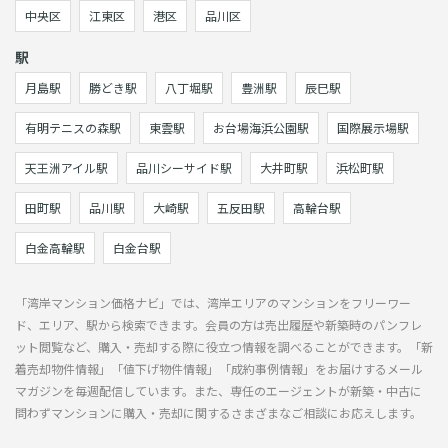
中央区
江東区
港区
品川区
駅
月島駅
勝どき駅
八丁堀駅
豊洲駅
辰巳駅
有明テニスの森駅
東雲駅
お台場海浜公園駅
国際展示場駅
天王洲アイル駅
品川シーサイド駅
大井町駅
浜松町駅
田町駅
品川駅
大崎駅
五反田駅
高輪台駅
白金高輪駅
白金台駅
「湾岸マンション価格ナビ」では、湾岸エリアのマンションをフリーワー
ド、エリア、駅から検索できます。会員の方は売出履歴や新築時のパンフレ
ット閲覧など、購入・売却する際に役立つ情報を調べることができます。「新
着売却物件情報」「値下げ物件情報」「成約事例情報」をお届けするメール
マガジンを毎週配信しています。また、専任のエージェントが新築・中古に
問わずマンションに購入・売却に関するさまざまなご相談にお応えします。