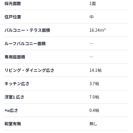
採光面数
1面
住戸位置
中
バルコニー・テラス面積
16.24m²
ルーフバルコニー面積
―
専用庭面積
―
リビング・ダイニング広さ
14.1帖
キッチン広さ
3.7帖
洋室1 広さ
7.0帖
+α広さ
0.4帖
和室有無
無し