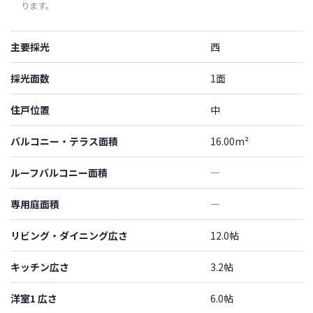
ります。
主要採光
西
採光面数
1面
住戸位置
中
バルコニー・テラス面積
16.00m²
ルーフバルコニー面積
―
専用庭面積
―
リビング・ダイニング広さ
12.0帖
キッチン広さ
3.2帖
洋室1 広さ
6.0帖