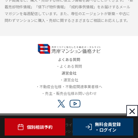
着売却物件情報」「値下げ物件情報」「成約事例情報」をお届けするメール
マガジンを毎週配信しています。また、専任のエージェントが新築・中古に
問わずマンションに購入・売却に関するさまざまなご相談にお応えします。
よくある質問
よくある質問
運営会社
運営会社
不動産会社様・不動産関連事業者様へ
売主・販売会社様お問い合わせ
×
無料会員登録
利用規約
プライバシーポリシー
個別相談予約
・ログイン
Copyright© 2012-2026 湾岸マンション価格ナビ all rights reserved.