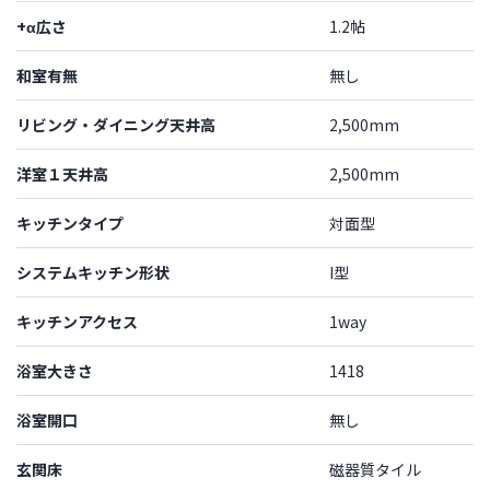
+α広さ
1.2帖
和室有無
無し
リビング・ダイニング天井高
2,500mm
洋室１天井高
2,500mm
キッチンタイプ
対面型
システムキッチン形状
I型
キッチンアクセス
1way
浴室大きさ
1418
浴室開口
無し
玄関床
磁器質タイル