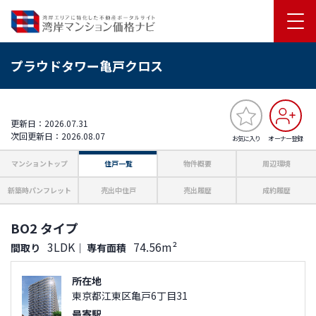
プラウドタワー亀戸クロス
更新日：2026.07.31
次回更新日：2026.08.07
お気に入り
オーナー登録
マンショントップ
住戸一覧
物件概要
周辺環境
新築時パンフレット
売出中住戸
売出履歴
成約履歴
BO2 タイプ
3LDK
74.56m²
間取り
｜
専有面積
所在地
東京都江東区亀戸6丁目31
最寄駅