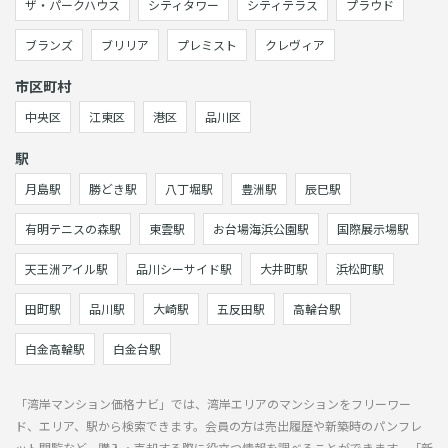
ザ・パークハウス
シティタワー
シティテラス
プラウド
ブランズ
ブリリア
プレミスト
クレヴィア
市区町村
中央区
江東区
港区
品川区
駅
月島駅
勝どき駅
八丁堀駅
豊洲駅
辰巳駅
有明テニスの森駅
東雲駅
お台場海浜公園駅
国際展示場駅
天王洲アイル駅
品川シーサイド駅
大井町駅
浜松町駅
田町駅
品川駅
大崎駅
五反田駅
高輪台駅
白金高輪駅
白金台駅
「湾岸マンション価格ナビ」では、湾岸エリアのマンションをフリーワー
ド、エリア、駅から検索できます。会員の方は売出履歴や新築時のパンフレ
ット閲覧など、購入・売却する際に役立つ情報を調べることができます。「新