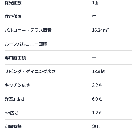
採光面数
1面
住戸位置
中
バルコニー・テラス面積
16.24m²
ルーフバルコニー面積
―
専用庭面積
―
リビング・ダイニング広さ
13.8帖
キッチン広さ
3.2帖
洋室1 広さ
6.0帖
+α広さ
1.2帖
和室有無
無し