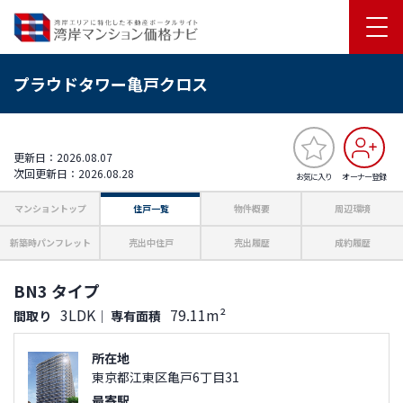
プラウドタワー亀戸クロス
更新日：2026.08.07
次回更新日：2026.08.28
お気に入り
オーナー登録
マンショントップ
住戸一覧
物件概要
周辺環境
新築時パンフレット
売出中住戸
売出履歴
成約履歴
BN3 タイプ
3LDK
79.11m²
間取り
｜
専有面積
所在地
東京都江東区亀戸6丁目31
最寄駅