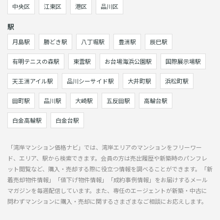
中央区
江東区
港区
品川区
駅
月島駅
勝どき駅
八丁堀駅
豊洲駅
辰巳駅
有明テニスの森駅
東雲駅
お台場海浜公園駅
国際展示場駅
天王洲アイル駅
品川シーサイド駅
大井町駅
浜松町駅
田町駅
品川駅
大崎駅
五反田駅
高輪台駅
白金高輪駅
白金台駅
「湾岸マンション価格ナビ」では、湾岸エリアのマンションをフリーワー
ド、エリア、駅から検索できます。会員の方は売出履歴や新築時のパンフレ
ット閲覧など、購入・売却する際に役立つ情報を調べることができます。「新
着売却物件情報」「値下げ物件情報」「成約事例情報」をお届けするメール
マガジンを毎週配信しています。また、専任のエージェントが新築・中古に
問わずマンションに購入・売却に関するさまざまなご相談にお応えします。