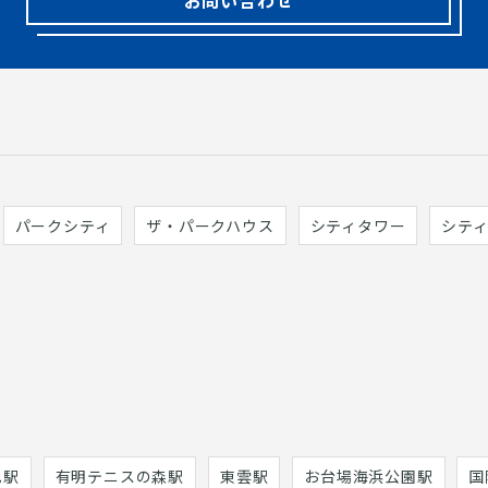
パークシティ
ザ・パークハウス
シティタワー
シテ
巳駅
有明テニスの森駅
東雲駅
お台場海浜公園駅
国