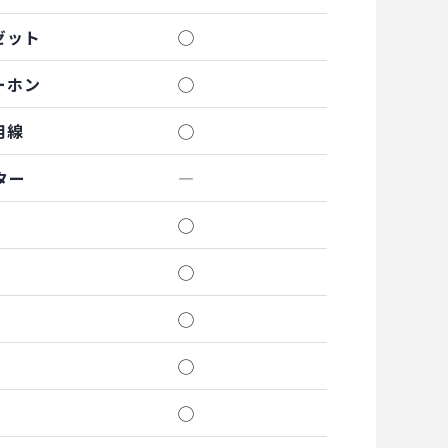
ゼット
◯
ーホン
◯
用線
◯
ター
―
◯
◯
◯
◯
◯