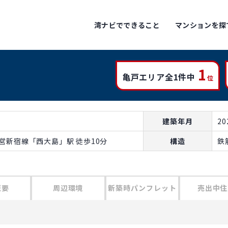
湾ナビでできること
マンションを探
1
亀戸エリア全1件中
位
建築年月
2
都営新宿線「西大島」駅 徒歩10分
構造
鉄
概要
周辺環境
新築時パンフレット
売出中住