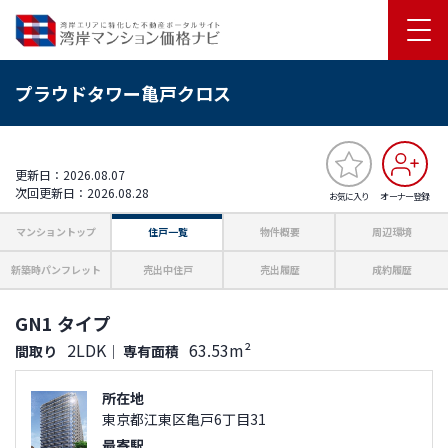
プラウドタワー亀戸クロス
更新日：2026.08.07
次回更新日：2026.08.28
お気に入り
オーナー登録
マンショントップ
住戸一覧
物件概要
周辺環境
新築時パンフレット
売出中住戸
売出履歴
成約履歴
GN1 タイプ
2LDK
63.53m²
間取り
｜
専有面積
所在地
東京都江東区亀戸6丁目31
最寄駅